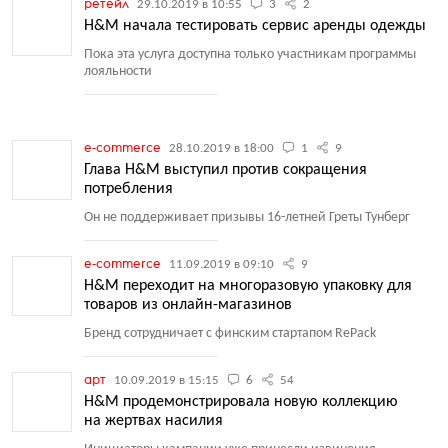
ретейл
29.10.2019 в 10:55
3
2
H&M начала тестировать сервис аренды одежды
Пока эта услуга доступна только участникам программы
лояльности
e-commerce
28.10.2019 в 18:00
1
9
Глава H&M выступил против сокращения
потребления
Он не поддерживает призывы 16-летней Греты Тунберг
e-commerce
11.09.2019 в 09:10
9
H&M переходит на многоразовую упаковку для
товаров из онлайн-магазинов
Бренд сотрудничает с финским стартапом RePack
арт
10.09.2019 в 15:15
6
54
H&M продемонстрировала новую коллекцию
на жертвах насилия