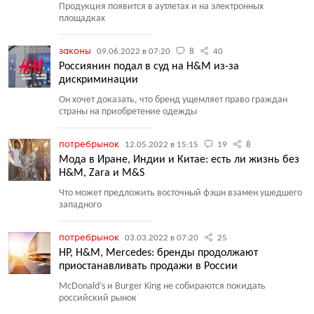
Продукция появится в аутлетах и на электронных
площадках
законы
09.06.2022 в 07:20
8
40
Россиянин подал в суд на H&M из-за
дискриминации
Он хочет доказать, что бренд ущемляет право граждан
страны на приобретение одежды
потребрынок
12.05.2022 в 15:15
19
8
Мода в Иране, Индии и Китае: есть ли жизнь без
H&M, Zara и M&S
Что может предложить восточный фэшн взамен ушедшего
западного
потребрынок
03.03.2022 в 07:20
25
HP, H&M, Mercedes: бренды продолжают
приостанавливать продажи в России
McDonald’s и Burger King не собираются покидать
российский рынок