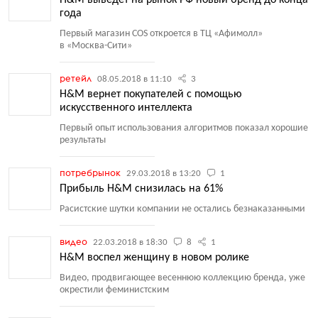
H&M выведет на рынок РФ новый бренд до конца
года
Первый магазин COS откроется в ТЦ «Афимолл»
в «Москва-Сити»
ретейл
08.05.2018 в 11:10
3
H&M вернет покупателей с помощью
искусственного интеллекта
Первый опыт использования алгоритмов показал хорошие
результаты
потребрынок
29.03.2018 в 13:20
1
Прибыль H&M снизилась на 61%
Расистские шутки компании не остались безнаказанными
видео
22.03.2018 в 18:30
8
1
H&M воспел женщину в новом ролике
Видео, продвигающее весеннюю коллекцию бренда, уже
окрестили феминистским