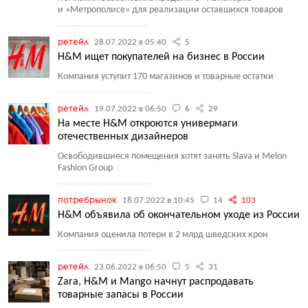
и «Метрополисе» для реализации оставшихся товаров
ретейл
28.07.2022 в 05:40
5
H&M ищет покупателей на бизнес в России
Компания уступит 170 магазинов и товарные остатки
ретейл
19.07.2022 в 06:50
6
29
На месте H&M откроются универмаги
отечественных дизайнеров
Освободившиеся помещения хотят занять Slava и Melon
Fashion Group
потребрынок
18.07.2022 в 10:45
14
103
H&M объявила об окончательном уходе из России
Компания оценила потери в 2 млрд шведских крон
ретейл
23.06.2022 в 06:50
5
31
Zara, H&M и Mango начнут распродавать
товарные запасы в России