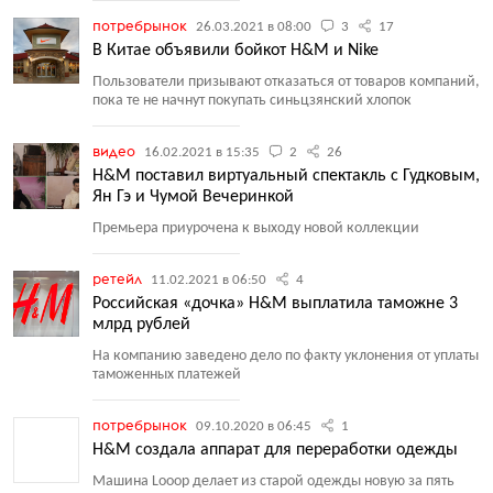
потребрынок
26.03.2021 в 08:00
3
17
В Китае объявили бойкот H&M и Nike
Пользователи призывают отказаться от товаров компаний,
пока те не начнут покупать синьцзянский хлопок
видео
16.02.2021 в 15:35
2
26
H&M поставил виртуальный спектакль с Гудковым,
Ян Гэ и Чумой Вечеринкой
Премьера приурочена к выходу новой коллекции
ретейл
11.02.2021 в 06:50
4
Российская «дочка» H&M выплатила таможне 3
млрд рублей
На компанию заведено дело по факту уклонения от уплаты
таможенных платежей
потребрынок
09.10.2020 в 06:45
1
H&M создала аппарат для переработки одежды
Машина Looop делает из старой одежды новую за пять