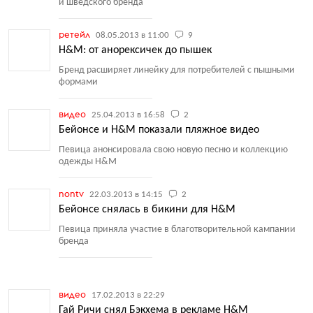
и шведского бренда
ретейл
08.05.2013 в 11:00
9
H&M: от анорексичек до пышек
Бренд расширяет линейку для потребителей с пышными
формами
видео
25.04.2013 в 16:58
2
Бейонсе и H&M показали пляжное видео
Певица анонсировала свою новую песню и коллекцию
одежды H&M
nontv
22.03.2013 в 14:15
2
Бейонсе снялась в бикини для H&M
Певица приняла участие в благотворительной кампании
бренда
видео
17.02.2013 в 22:29
Гай Ричи снял Бэкхема в рекламе H&M