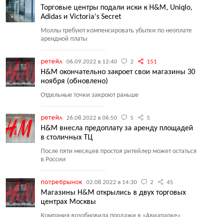
Торговые центры подали иски к H&M, Uniqlo,
Adidas и Victoria's Secret
Моллы требуют компенсировать убытки по неоплате
арендной платы
ретейл
06.09.2022 в 12:40
2
151
H&M окончательно закроет свои магазины 30
ноября (обновлено)
Отдельные точки закроют раньше
ретейл
26.08.2022 в 06:50
5
5
H&M внесла предоплату за аренду площадей
в столичных ТЦ
После пяти месяцев простоя ритейлер может остаться
в России
потребрынок
02.08.2022 в 14:30
2
45
Магазины H&M открылись в двух торговых
центрах Москвы
Компания возобновила продажи в «Авиапарке»