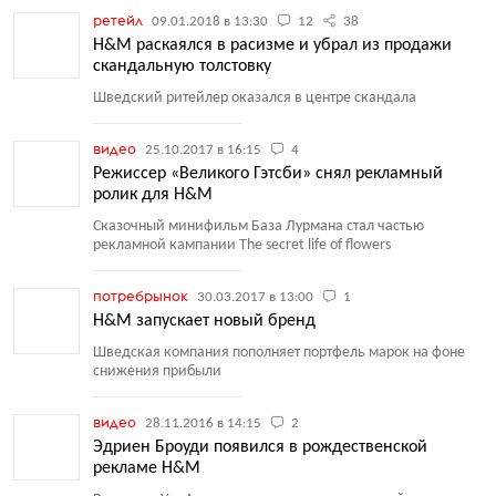
ретейл
09.01.2018 в 13:30
12
38
H&M раскаялся в расизме и убрал из продажи
скандальную толстовку
Шведский ритейлер оказался в центре скандала
видео
25.10.2017 в 16:15
4
Режиссер «Великого Гэтсби» снял рекламный
ролик для H&M
Сказочный минифильм База Лурмана стал частью
рекламной кампании The secret life of flowers
потребрынок
30.03.2017 в 13:00
1
H&M запускает новый бренд
Шведская компания пополняет портфель марок на фоне
снижения прибыли
видео
28.11.2016 в 14:15
2
Эдриен Броуди появился в рождественской
рекламе H&M