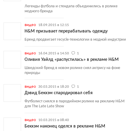
Легенды футбола и стендапа объединились в ролике
модного бренда
видео
18.09.2015 в 12:15
H&M призывает перерабатывать одежду
Бренд продвигает recycle-технологии в модной индустрии
видео
16.04.2015 в 14:50
1
Оливия Уайлд «распустилась» в рекламе H&M
Шведский бренд в новом ролике снял актрису на фоне
природы
видео
30.03.2015 в 18:20
1
Дэвид Бекхэм спародировал себя
Футболист снялся в пародийном ролике на рекламу H&M
для The Late Late Show
видео
10.03.2015 в 08:40
Бекхэм наконец оделся в рекламе H&M