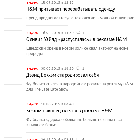
видео
18.09.2015 в 12:15
H&M призывает перерабатывать одежду
Бренд продвигает recycle-технологии в модной индустрии
видео
16.04.2015 в 14:50
1
Оливия Уайлд «распустилась» в рекламе H&M
Шведский бренд в новом ролике снял актрису на фоне
природы
видео
30.03.2015 в 18:20
1
Дэвид Бекхэм спародировал себя
Футболист снялся в пародийном ролике на рекламу H&M
для The Late Late Show
видео
10.03.2015 в 08:40
Бекхэм наконец оделся в рекламе H&M
Футболист сдержал обещание больше не сниматься
в нижнем белье
видео
26.11.2014 в 08:35
4