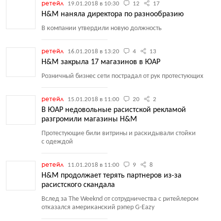
ретейл
19.01.2018 в 10:30
12
17
H&M наняла директора по разнообразию
В компании утвердили новую должность
ретейл
16.01.2018 в 13:20
4
13
H&M закрыла 17 магазинов в ЮАР
Розничный бизнес сети пострадал от рук протестующих
ретейл
15.01.2018 в 11:00
20
2
В ЮАР недовольные расистской рекламой
разгромили магазины H&M
Протестующие били витрины и раскидывали стойки
с одеждой
ретейл
11.01.2018 в 11:00
9
8
H&M продолжает терять партнеров из-за
расистского скандала
Вслед за The Weeknd от сотрудничества с ритейлером
отказался американский рэпер G-Eazy