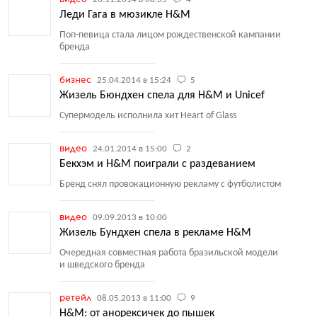
Леди Гага в мюзикле H&M
Поп-певица стала лицом рождественской кампании
бренда
бизнес
25.04.2014 в 15:24
5
Жизель Бюндхен спела для H&M и Unicef
Супермодель исполнила хит Heart of Glass
видео
24.01.2014 в 15:00
2
Бекхэм и H&M поиграли с раздеванием
Бренд снял провокационную рекламу с футболистом
видео
09.09.2013 в 10:00
Жизель Бундхен спела в рекламе H&M
Очередная совместная работа бразильской модели
и шведского бренда
ретейл
08.05.2013 в 11:00
9
H&M: от анорексичек до пышек