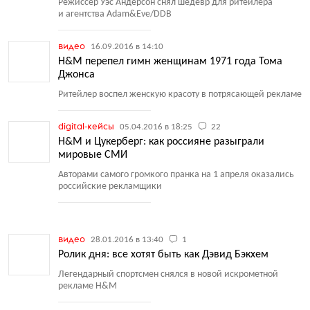
Режиссер Уэс Андерсон снял шедевр для ритейлера
и агентства Adam&Eve/DDB
видео
16.09.2016 в 14:10
H&M перепел гимн женщинам 1971 года Тома
Джонса
Ритейлер воспел женскую красоту в потрясающей рекламе
digital-кейсы
05.04.2016 в 18:25
22
H&M и Цукерберг: как россияне разыграли
мировые СМИ
Авторами самого громкого пранка на 1 апреля оказались
российские рекламщики
видео
28.01.2016 в 13:40
1
Ролик дня: все хотят быть как Дэвид Бэкхем
Легендарный спортсмен снялся в новой искрометной
рекламе H&M