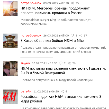
потребрынок
03.03.2022 в 07:20
25
HP, H&M, Mercedes: бренды продолжают
приостанавливать продажи в России
McDonald’s и Burger King не собираются покидать
российский рынок
потребрынок
26.03.2021 в 08:00
3
17
В Китае объявили бойкот H&M и Nike
Пользователи призывают отказаться от товаров компаний,
пока те не начнут покупать синьцзянский хлопок
видео
16.02.2021 в 15:35
2
26
H&M поставил виртуальный спектакль с Гудковым,
Ян Гэ и Чумой Вечеринкой
Премьера приурочена к выходу новой коллекции
ретейл
11.02.2021 в 06:50
4
Российская «дочка» H&M выплатила таможне 3
млрд рублей
На компанию заведено дело по факту уклонения от уплаты