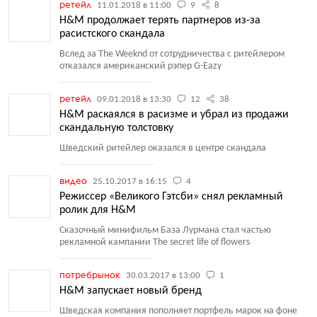
ретейл
11.01.2018 в 11:00
9
8
H&M продолжает терять партнеров из-за
расистского скандала
Вслед за The Weeknd от сотрудничества с ритейлером
отказался американский рэпер G-Eazy
ретейл
09.01.2018 в 13:30
12
38
H&M раскаялся в расизме и убрал из продажи
скандальную толстовку
Шведский ритейлер оказался в центре скандала
видео
25.10.2017 в 16:15
4
Режиссер «Великого Гэтсби» снял рекламный
ролик для H&M
Сказочный минифильм База Лурмана стал частью
рекламной кампании The secret life of flowers
потребрынок
30.03.2017 в 13:00
1
H&M запускает новый бренд
Шведская компания пополняет портфель марок на фоне