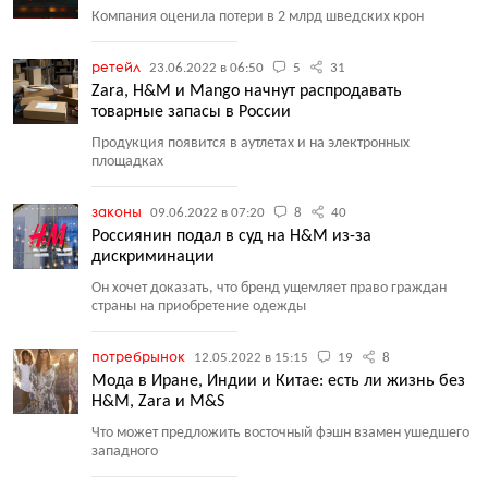
Компания оценила потери в 2 млрд шведских крон
ретейл
23.06.2022 в 06:50
5
31
Zara, H&M и Mango начнут распродавать
товарные запасы в России
Продукция появится в аутлетах и на электронных
площадках
законы
09.06.2022 в 07:20
8
40
Россиянин подал в суд на H&M из-за
дискриминации
Он хочет доказать, что бренд ущемляет право граждан
страны на приобретение одежды
потребрынок
12.05.2022 в 15:15
19
8
Мода в Иране, Индии и Китае: есть ли жизнь без
H&M, Zara и M&S
Что может предложить восточный фэшн взамен ушедшего
западного