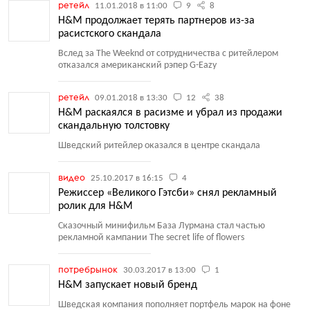
ретейл
11.01.2018 в 11:00
9
8
H&M продолжает терять партнеров из-за
расистского скандала
Вслед за The Weeknd от сотрудничества с ритейлером
отказался американский рэпер G-Eazy
ретейл
09.01.2018 в 13:30
12
38
H&M раскаялся в расизме и убрал из продажи
скандальную толстовку
Шведский ритейлер оказался в центре скандала
видео
25.10.2017 в 16:15
4
Режиссер «Великого Гэтсби» снял рекламный
ролик для H&M
Сказочный минифильм База Лурмана стал частью
рекламной кампании The secret life of flowers
потребрынок
30.03.2017 в 13:00
1
H&M запускает новый бренд
Шведская компания пополняет портфель марок на фоне