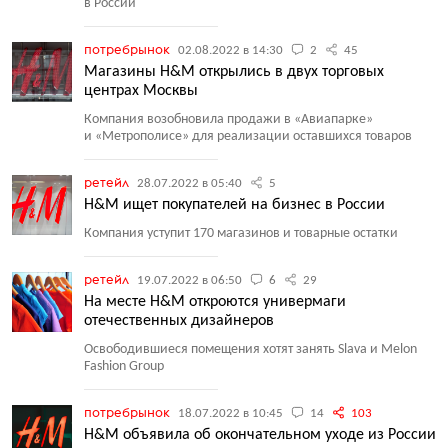
в России
потребрынок
02.08.2022 в 14:30
2
45
Магазины H&M открылись в двух торговых
центрах Москвы
Компания возобновила продажи в «Авиапарке»
и «Метрополисе» для реализации оставшихся товаров
ретейл
28.07.2022 в 05:40
5
H&M ищет покупателей на бизнес в России
Компания уступит 170 магазинов и товарные остатки
ретейл
19.07.2022 в 06:50
6
29
На месте H&M откроются универмаги
отечественных дизайнеров
Освободившиеся помещения хотят занять Slava и Melon
Fashion Group
потребрынок
18.07.2022 в 10:45
14
103
H&M объявила об окончательном уходе из России