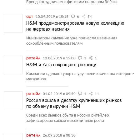
Бренд сотрудничает с финским стартапом RePack
арт
10.09.2019 в 15:15
6
54
H&M продемонстрировала новую коллекцию
на жертвах насилия
Инициаторы кампании уже принесли извинения
оскорблённым пользователям
ретейл
13.08.2019 в 15:00
1
1
H&M и Zara сокращают розницу
Компании сделают упор на улучшение качества интернет-
магазинов
ретейл
01.02.2019 в 09:50
1
11
Россия вошла в десятку крупнейших рынков
по объему выручки H&M
Среди всех рынков сбыта в России ритейлер
зафиксировал самый высокий темп роста
ретейл
26.09.2018 в 08:30