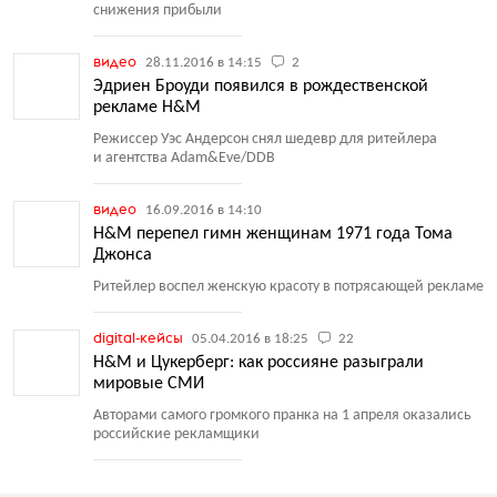
снижения прибыли
видео
28.11.2016 в 14:15
2
Эдриен Броуди появился в рождественской
рекламе H&M
Режиссер Уэс Андерсон снял шедевр для ритейлера
и агентства Adam&Eve/DDB
видео
16.09.2016 в 14:10
H&M перепел гимн женщинам 1971 года Тома
Джонса
Ритейлер воспел женскую красоту в потрясающей рекламе
digital-кейсы
05.04.2016 в 18:25
22
H&M и Цукерберг: как россияне разыграли
мировые СМИ
Авторами самого громкого пранка на 1 апреля оказались
российские рекламщики