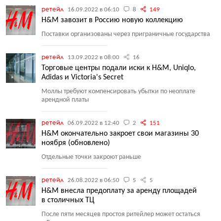
ретейл
16.09.2022 в 06:10
8
149
H&M завозит в Россию новую коллекцию
Поставки организованы через приграничные государства
ретейл
13.09.2022 в 08:00
16
Торговые центры подали иски к H&M, Uniqlo,
Adidas и Victoria's Secret
Моллы требуют компенсировать убытки по неоплате
арендной платы
ретейл
06.09.2022 в 12:40
2
151
H&M окончательно закроет свои магазины 30
ноября (обновлено)
Отдельные точки закроют раньше
ретейл
26.08.2022 в 06:50
5
5
H&M внесла предоплату за аренду площадей
в столичных ТЦ
После пяти месяцев простоя ритейлер может остаться