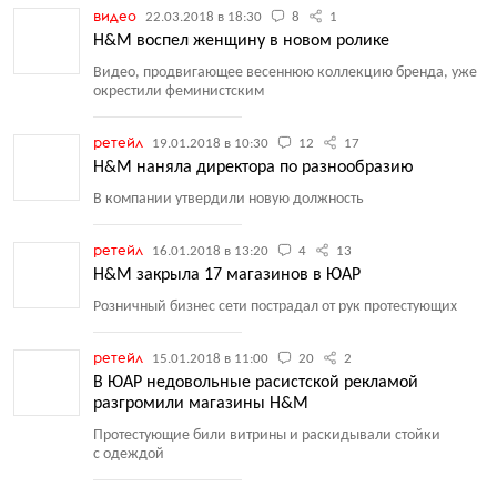
видео
22.03.2018 в 18:30
8
1
H&M воспел женщину в новом ролике
Видео, продвигающее весеннюю коллекцию бренда, уже
окрестили феминистским
ретейл
19.01.2018 в 10:30
12
17
H&M наняла директора по разнообразию
В компании утвердили новую должность
ретейл
16.01.2018 в 13:20
4
13
H&M закрыла 17 магазинов в ЮАР
Розничный бизнес сети пострадал от рук протестующих
ретейл
15.01.2018 в 11:00
20
2
В ЮАР недовольные расистской рекламой
разгромили магазины H&M
Протестующие били витрины и раскидывали стойки
с одеждой