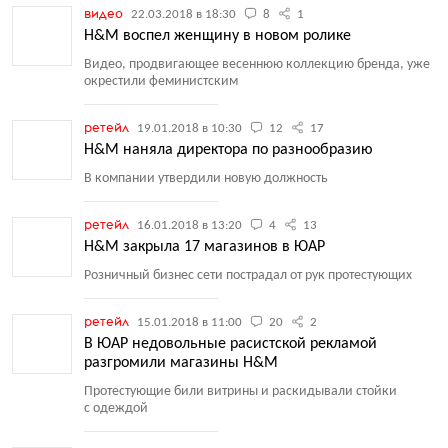
видео
22.03.2018 в 18:30
8
1
H&M воспел женщину в новом ролике
Видео, продвигающее весеннюю коллекцию бренда, уже
окрестили феминистским
ретейл
19.01.2018 в 10:30
12
17
H&M наняла директора по разнообразию
В компании утвердили новую должность
ретейл
16.01.2018 в 13:20
4
13
H&M закрыла 17 магазинов в ЮАР
Розничный бизнес сети пострадал от рук протестующих
ретейл
15.01.2018 в 11:00
20
2
В ЮАР недовольные расистской рекламой
разгромили магазины H&M
Протестующие били витрины и раскидывали стойки
с одеждой