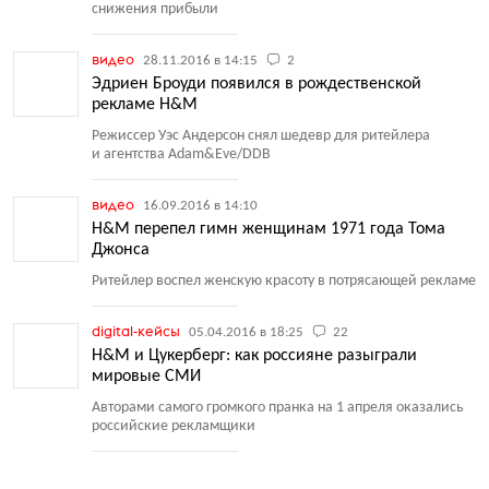
снижения прибыли
видео
28.11.2016 в 14:15
2
Эдриен Броуди появился в рождественской
рекламе H&M
Режиссер Уэс Андерсон снял шедевр для ритейлера
и агентства Adam&Eve/DDB
видео
16.09.2016 в 14:10
H&M перепел гимн женщинам 1971 года Тома
Джонса
Ритейлер воспел женскую красоту в потрясающей рекламе
digital-кейсы
05.04.2016 в 18:25
22
H&M и Цукерберг: как россияне разыграли
мировые СМИ
Авторами самого громкого пранка на 1 апреля оказались
российские рекламщики