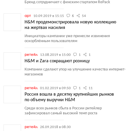
Бренд сотрудничает с финским стартапом RePack
арт
10.09.2019 в 15:15
6
54
H&M продемонстрировала новую коллекцию
на жертвах насилия
Инициаторы кампании уже принесли извинения
оскорблённым пользователям
ретейл
13.08.2019 в 15:00
1
1
H&M и Zara сокращают розницу
Компании сделают упор на улучшение качества интернет-
магазинов
ретейл
01.02.2019 в 09:50
1
11
Россия вошла в десятку крупнейших рынков
по объему выручки H&M
Среди всех рынков сбыта в России ритейлер
зафиксировал самый высокий темп роста
ретейл
26.09.2018 в 08:30