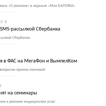
кона
«
О рекламе» в журнале
«
Моя БАЛТИКА»
2
 SMS-рассылкой Сбербанка
ссылкой Сбербанка
я в ФАС на МегаФон и ВымпелКом
с вопросом приема платежей
5
онят на семинары
ния к рекламе медицинских услуг