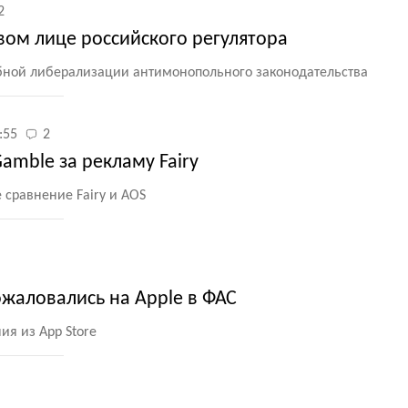
2
вом лице российского регулятора
бной либерализации антимонопольного законодательства
:55
2
amble за рекламу Fairy
 сравнение Fairy и AOS
ожаловались на Apple в ФАС
я из App Store