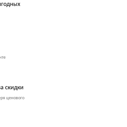
ыгодных
нте
а скидки
еря ценового