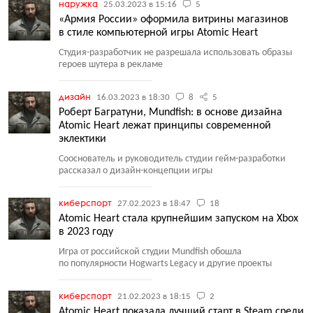
наружка
25.03.2023 в 15:16
5
«Армия России» оформила витрины магазинов
в стиле компьютерной игры Atomic Heart
Студия-разработчик не разрешала использовать образы
героев шутера в рекламе
дизайн
16.03.2023 в 18:30
8
5
Роберт Багратуни, Mundfish: в основе дизайна
Atomic Heart лежат принципы современной
эклектики
Сооснователь и руководитель студии гейм-разработки
рассказал о дизайн-концепции игры
киберспорт
27.02.2023 в 18:47
18
Atomic Heart стала крупнейшим запуском на Xbox
в 2023 году
Игра от российской студии Mundfish обошла
по популярности Hogwarts Legacy и другие проекты
киберспорт
21.02.2023 в 18:15
2
Atomic Heart показала лучший старт в Steam среди