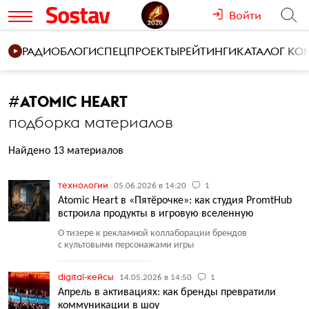
Войти
РАДИО
БЛОГИ
СПЕЦПРОЕКТЫ
РЕЙТИНГИ
КАТАЛОГ К
#
ATOMIC HEART
подборка материалов
Найдено 13 материалов
технологии
05.06.2026 в 14:20
1
Atomic Heart в «Пятёрочке»: как студия PromtHub
встроила продукты в игровую вселенную
О тизере к рекламной коллаборации брендов
с культовыми персонажами игры
digital-кейсы
14.05.2026 в 14:50
1
Апрель в активациях: как бренды превратили
коммуникации в шоу