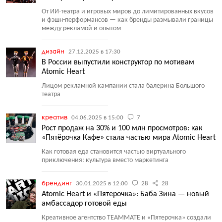
От ИИ-театра и игровых миров до лимитированных вкусов
и фэшн-перформансов — как бренды размывали границы
между рекламой и опытом
дизайн
27.12.2025 в 17:30
В России выпустили конструктор по мотивам
Atomic Heart
Лицом рекламной кампании стала балерина Большого
театра
креатив
04.06.2025 в 15:00
7
Рост продаж на 30% и 100 млн просмотров: как
«Пятёрочка Кафе» стала частью мира Atomic Heart
Как готовая еда становится частью виртуального
приключения: культура вместо маркетинга
брендинг
30.01.2025 в 12:00
28
28
Atomic Heart и «Пятерочка»: Баба Зина — новый
амбассадор готовой еды
Креативное агентство TEAMMATE и «Пятерочка» создали