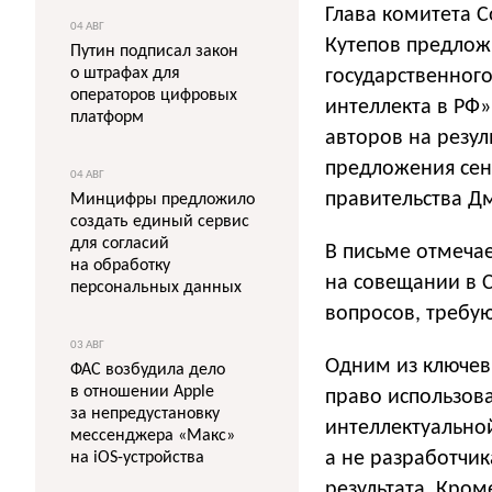
Глава комитета 
04 АВГ
Кутепов предлож
Путин подписал закон
о штрафах для
государственног
операторов цифровых
интеллекта в РФ»
платформ
авторов на резул
предложения сен
04 АВГ
правительства Д
Минцифры предложило
создать единый сервис
для согласий
В письме отмеча
на обработку
на совещании в С
персональных данных
вопросов, требу
03 АВГ
Одним из ключев
ФАС возбудила дело
в отношении Apple
право использов
за непредустановку
интеллектуальной
мессенджера «Макс»
а не разработчик
на iOS-устройства
результата. Кром