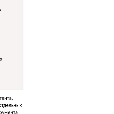
ты
х
тента,
 отдельных
трумента