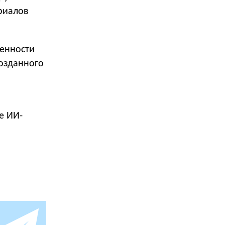
риалов
венности
созданного
е ИИ-