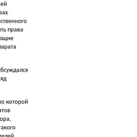
рей
вах
сственного
ить права
ующие
парата
обсуждался
ряд
но которой
атов
ора,
такого
телей