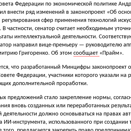
Совета Федерации по экономической политике Анд
ил внести ряд изменений в законопроект «Об осно
о регулирования сфер применения технологий иску
. В частности, сенатор считает необходимым уточн
ьтаты интеллектуальной деятельности. Соответств
атор направил вице-премьеру — руководителю ап
митрию Григоренко. Об этом
сообщает
«Прайм».
ется, что разработанный Минцифры законопроект 
овете Федерации, участники которого указали на 
ющих дополнительной проработки.
ых предложений стало закрепление нормы, соглас
ания вновь созданных или переработанных результ
 деятельности должно основываться на правах авт
а ИИ-инструмента, использованного при создании 
е того, предлагается закрепить право предпринима