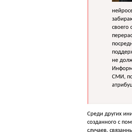
нейрос
забираю
своего 
перерас
посред
поддерж
не долж
Информ
СМИ, по
атрибуц
Среди других ин
созданного с по
случаев, связанн