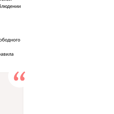
облюдении
вободного
равила