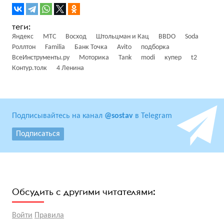
Яндекс
МТС
Восход
Штольцман и Кац
BBDO
Soda
Роллтон
Familia
Банк Точка
Avito
подборка
ВсеИнструменты.ру
Моторика
Tank
modi
купер
t2
Контур.толк
4 Ленина
Подписывайтесь на канал
@sostav
в Telegram
Подписаться
Обсудить с другими читателями:
Войти
Правила