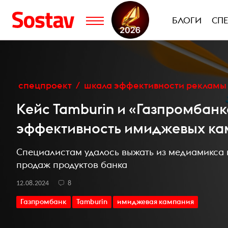
БЛОГИ
СП
спецпроект
шкала эффективности рекламы
Кейс Tamburin и «Газпромбанк
эффективность имиджевых к
Специалистам удалось выжать из медиамикса 
продаж продуктов банка
12.08.2024
8
Газпромбанк
Tamburin
имиджевая кампания