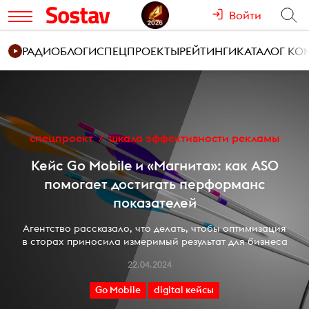
Войти
РАДИО
БЛОГИ
СПЕЦПРОЕКТЫ
РЕЙТИНГИ
КАТАЛОГ К
спецпроект
шкала эффективности рекламы
Кейс Go Mobile и «Магнита»: как ASO
помогает достигать перформанс
показателей
Агентство рассказало, что делать, чтобы оптимизация
в сторах приносила измеримый результат для бизнеса
22.04.2024
Go Mobile
digital кейсы