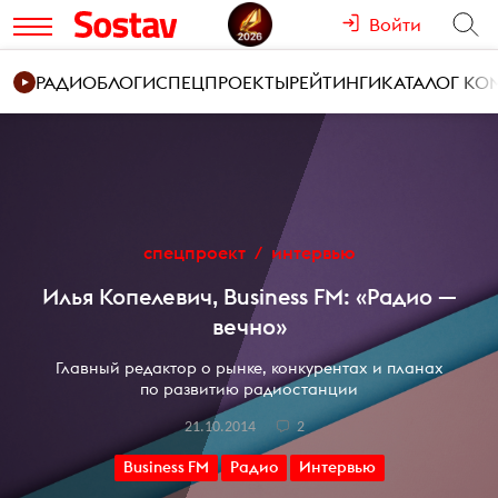
Войти
РАДИО
БЛОГИ
СПЕЦПРОЕКТЫ
РЕЙТИНГИ
КАТАЛОГ К
спецпроект
интервью
Илья Копелевич, Business FM: «Радио —
вечно»
Главный редактор о рынке, конкурентах и планах
по развитию радиостанции
21.10.2014
2
Business FM
Радио
Интервью