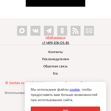
info@sostav.ru
+7 (495) 274-05-25
Контакты
Рекламодателям
Обратная связь
Rss
© Sostav.ru
1998-2026 Независимый проект
брендингового
агентства Depot
Мы используем файлы
cookie
, чтобы
Использование материалов Sostav.ru допустимо только при
предоставить вам больше возможностей
указании источника.
при использовании сайта.
Дизайн сайта -
Liqium
.
18+