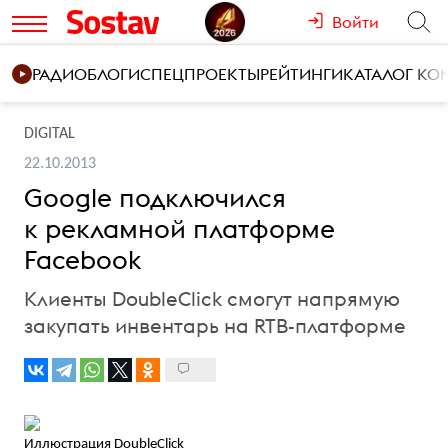
Войти
РАДИО
БЛОГИ
СПЕЦПРОЕКТЫ
РЕЙТИНГИ
КАТАЛОГ К
DIGITAL
22.10.2013
Google подключился
к рекламной платформе
Facebook
Клиенты DoubleClick смогут напрямую
закупать инвентарь на RTB-платформе
Иллюстрация DoubleClick