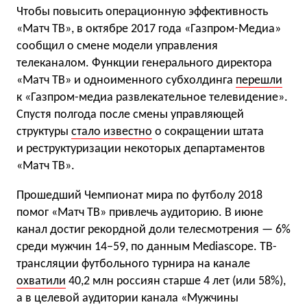
Чтобы повысить операционную эффективность
«Матч ТВ», в октябре 2017 года «Газпром-Медиа»
сообщил о смене модели управления
телеканалом. Функции генерального директора
«Матч ТВ» и одноименного субхолдинга
перешли
к «Газпром-медиа развлекательное телевидение».
Спустя полгода после смены управляющей
структуры
стало известно
о сокращении штата
и реструктуризации некоторых департаментов
«Матч ТВ».
Прошедший Чемпионат мира по футболу 2018
помог «Матч ТВ» привлечь аудиторию. В июне
канал достиг рекордной доли телесмотрения — 6%
среди мужчин 14−59, по данным Mediascope. ТВ-
трансляции футбольного турнира на канале
охватили
40,2 млн россиян старше 4 лет (или 58%),
а в целевой аудитории канала «Мужчины