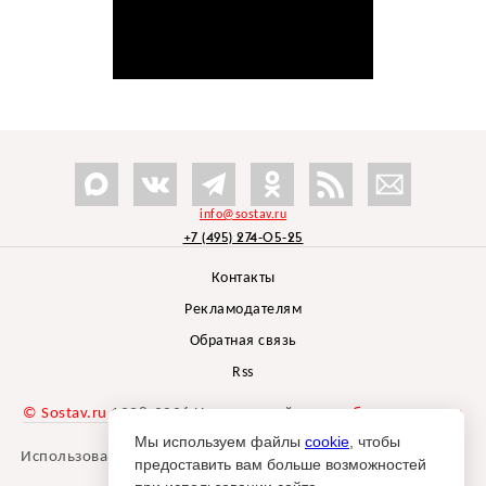
info@sostav.ru
+7 (495) 274-05-25
Контакты
Рекламодателям
Обратная связь
Rss
© Sostav.ru
1998-2026 Независимый проект
брендингового
агентства Depot
Мы используем файлы
cookie
, чтобы
Использование материалов Sostav.ru допустимо только при
предоставить вам больше возможностей
указании источника.