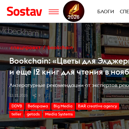
БЛОГИ
СП
спецпроект
bookchain
Bookchain: «Цветы для Элджер
и еще 12 книг для чтения в ноя
Литературные рекомендации от экспертов рек
12.11.2025
9
DDVB
Веборама
Big Media
BAR creative agency
teller
getads
Media Systems