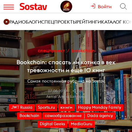
Войти
РАДИО
БЛОГИ
СПЕЦПРОЕКТЫ
РЕЙТИНГИ
КАТАЛОГ К
спецпроект
bookchain
Bookchain: спасать ли котика в век
тревожности и еще 10 книг
Самая постоянная рубрика на Sostav
07.06.2019
86
Автор:
Алёна Батурина
JWT Russia
Sports.ru
книги
Happy Monday Family
Bookchain
самообразование
Dada agency
Digital Geeks
MediaGuru