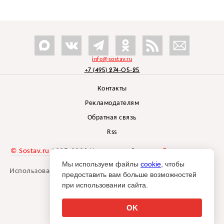
info@sostav.ru
+7 (495) 274-05-25
Контакты
Рекламодателям
Обратная связь
Rss
© Sostav.ru
1998-2026 Независимый проект
брендингового
агентства Depot
Мы используем файлы
cookie
, чтобы
Использование материалов Sostav.ru допустимо только при
предоставить вам больше возможностей
указании источника.
при использовании сайта.
Дизайн сайта -
Liqium
.
18+
OK