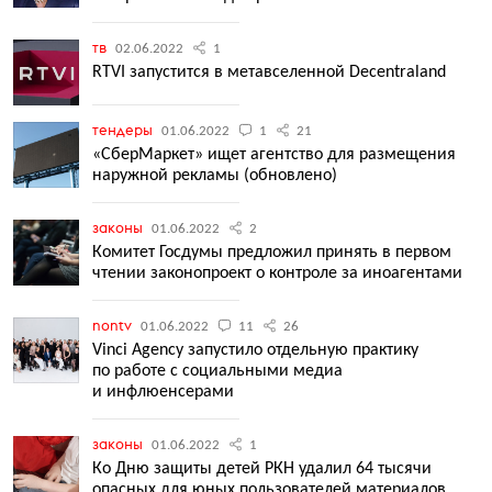
тв
02.06.2022
1
RTVI запустится в метавселенной Decentraland
тендеры
01.06.2022
1
21
«СберМаркет» ищет агентство для размещения
наружной рекламы (обновлено)
законы
01.06.2022
2
Комитет Госдумы предложил принять в первом
чтении законопроект о контроле за иноагентами
nontv
01.06.2022
11
26
Vinci Agency запустило отдельную практику
по работе с социальными медиа
и инфлюенсерами
законы
01.06.2022
1
Ко Дню защиты детей РКН удалил 64 тысячи
опасных для юных пользователей материалов