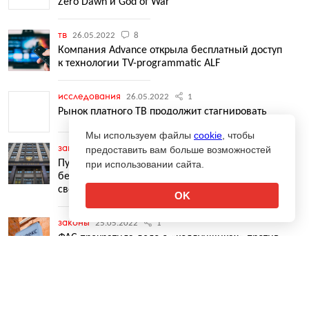
Zero Dawn и God of War
тв
26.05.2022
8
Компания Advance открыла бесплатный доступ
к технологии TV-programmatic ALF
исследования
26.05.2022
1
Рынок платного ТВ продолжит стагнировать
Мы используем файлы
cookie
, чтобы
законы
предоставить вам больше возможностей
25.05.2022
9
5
Публичные призывы к действиям против
при использовании сайта.
безопасности РФ будут наказываться лишением
свободы
OK
законы
25.05.2022
1
ФАС прекратила дело о «колдунщиках» против
«Яндекса»
↑
агентства
25.05.2022
17
8
Dentsu Russia откроет доступ к своей