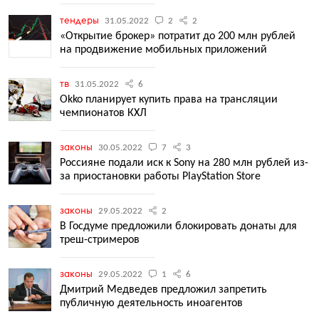
тендеры
31.05.2022
2
2
«Открытие брокер» потратит до 200 млн рублей
на продвижение мобильных приложений
тв
31.05.2022
6
Okko планирует купить права на трансляции
чемпионатов КХЛ
законы
30.05.2022
7
3
Россияне подали иск к Sony на 280 млн рублей из-
за приостановки работы PlayStation Store
законы
29.05.2022
2
В Госдуме предложили блокировать донаты для
треш-стримеров
законы
29.05.2022
1
6
Дмитрий Медведев предложил запретить
публичную деятельность иноагентов