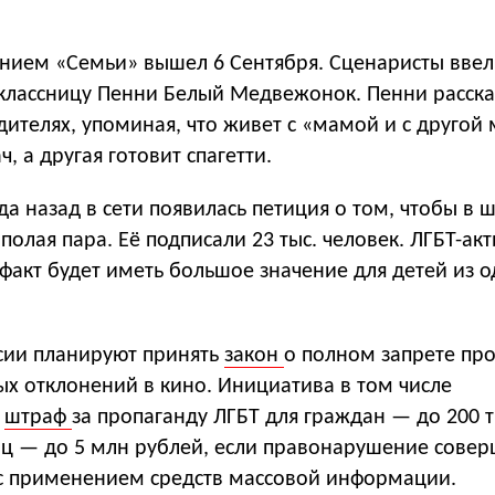
анием «Семьи» вышел 6 Сентября. Сценаристы ввел
классницу Пенни Белый Медвежонок. Пенни расска
дителях, упоминая, что живет с «мамой и с другой
, а другая готовит спагетти.
а назад в сети появилась петиция о том, чтобы в 
полая пара. Её подписали 23 тыс. человек. ЛГБТ-ак
т факт будет иметь большое значение для детей из 
сии планируют принять
закон
о полном запрете пр
ых отклонений в кино. Инициатива в том числе
т
штраф
за пропаганду ЛГБТ для граждан — до 200 т
иц — до 5 млн рублей, если правонарушение сове
 с применением средств массовой информации.