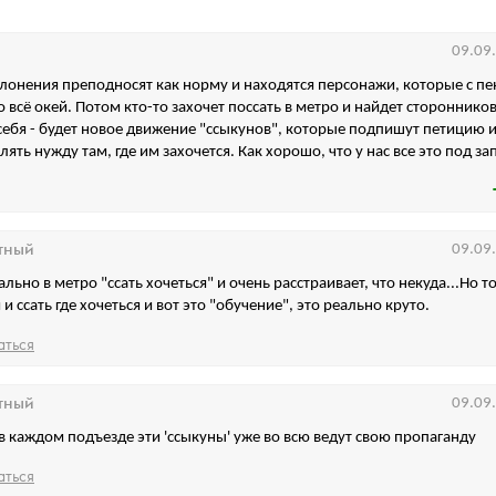
09.09
клонения преподносят как норму и находятся персонажи, которые с пе
 всё окей. Потом кто-то захочет поссать в метро и найдет сторонников
ебя - будет новое движение "ссыкунов", которые подпишут петицию 
ять нужду там, где им захочется. Как хорошо, что у нас все это под з
тный
09.09
ально в метро "ссать хочеться" и очень расстраивает, что некуда...Но т
и ссать где хочеться и вот это "обучение", это реально круто.
аться
тный
09.09
с в каждом подъезде эти 'ссыкуны' уже во всю ведут свою пропаганду
аться