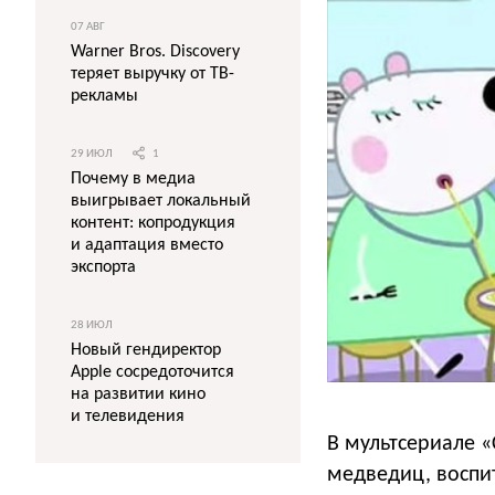
07 АВГ
Warner Bros. Discovery
теряет выручку от ТВ-
рекламы
29 ИЮЛ
1
Почему в медиа
выигрывает локальный
контент: копродукция
и адаптация вместо
экспорта
28 ИЮЛ
Новый гендиректор
Apple сосредоточится
на развитии кино
и телевидения
В мультсериале «
медведиц, воспи