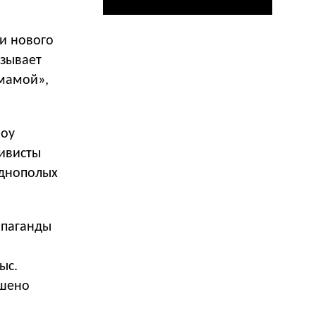
и нового
зывает
 мамой»,
шоу
тивисты
однополых
опаганды
ыс.
ршено