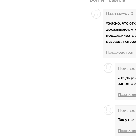
Войти
Правила
Неизвестный
ужасно, что от
доказывают, что
поддерживать с
разрешат справл
Пожаловаться
Неизвес
а ведь ре
запретом 
Пожалов
Неизвес
Так у на
Пожалов