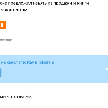
акже предложил
изъять
из продажи и книги
им контентом.
опаганда
 на канал
@sostav
в Telegram
ими читателями: