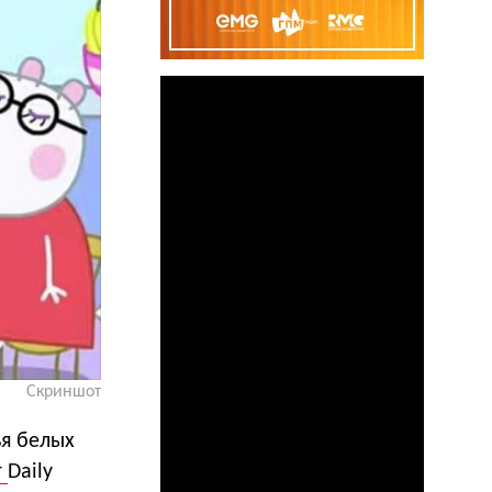
Скриншот
ья белых
т
Daily