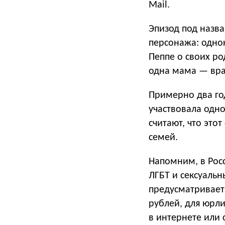
Mail.
Эпизод под назв
персонажа: одно
Пеппе о своих ро
одна мама — врач
Примерно два год
участвовала одно
считают, что это
семей.
Напомним, в Рос
ЛГБТ и сексуальн
предусматривае
рублей, для юрл
в интернете или