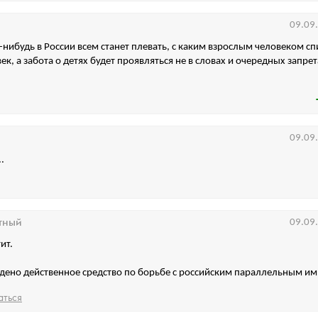
09.09
а-нибудь в России всем станет плевать, с каким взрослым человеком сп
к, а забота о детях будет проявляться не в словах и очередных запрета
09.09
.
тный
09.09
ит.
йдено действенное средство по борьбе с российским параллельным и
аться