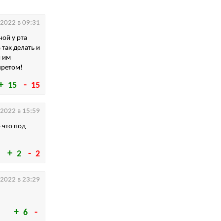
.2022 в 09:31
ной у рта
 так делать и
и им
апретом!
15
15
.2022 в 15:59
о что под
2
2
.2022 в 23:29
6