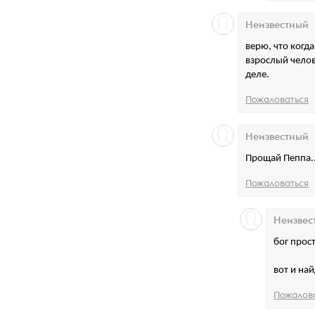
Неизвестный
верю, что когд
взрослый челове
деле.
Пожаловаться
Неизвестный
Прощай Пеппа..
Пожаловаться
Неизвес
бог прост
вот и на
Пожалов