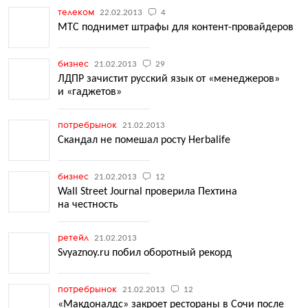
телеком
22.02.2013
4
МТС поднимет штрафы для контент-провайдеров
бизнес
21.02.2013
29
ЛДПР зачистит русский язык от «менеджеров»
и «гаджетов»
потребрынок
21.02.2013
Скандал не помешал росту Herbalife
бизнес
21.02.2013
12
Wall Street Journal проверила Пехтина
на честность
ретейл
21.02.2013
Svyaznoy.ru побил оборотный рекорд
потребрынок
21.02.2013
12
«Макдоналдс» закроет рестораны в Сочи после