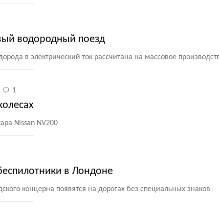
рвый водородный поезд
орода в электрический ток рассчитана на массовое производст
1
колесах
кара Nissan NV200
 беспилотники в Лондоне
ского концерна появятся на дорогах без специальных знаков