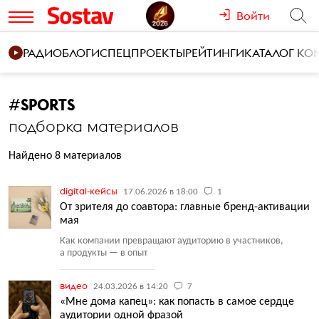
Войти
РАДИО
БЛОГИ
СПЕЦПРОЕКТЫ
РЕЙТИНГИ
КАТАЛОГ К
#
SPORTS
подборка материалов
Найдено 8 материалов
digital-кейсы
17.06.2026 в 18:00
1
От зрителя до соавтора: главные бренд-активации
мая
Как компании превращают аудиторию в участников,
а продукты — в опыт
видео
24.03.2026 в 14:20
7
«Мне дома капец»: как попасть в самое сердце
аудитории одной фразой