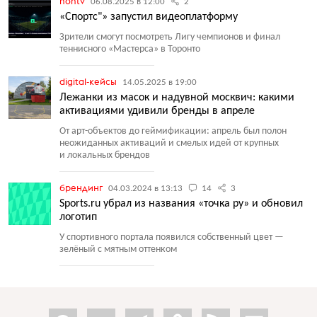
nontv
06.08.2025 в 12:00
2
«Спортс"» запустил видеоплатформу
Зрители смогут посмотреть Лигу чемпионов и финал
теннисного
«
Мастерса» в Торонто
digital-кейсы
14.05.2025 в 19:00
Лежанки из масок и надувной москвич: какими
активациями удивили бренды в апреле
От арт-объектов до геймификации: апрель был полон
неожиданных активаций и смелых идей от крупных
и локальных брендов
брендинг
04.03.2024 в 13:13
14
3
Sports.ru убрал из названия «точка ру» и обновил
логотип
У спортивного портала появился собственный цвет —
зелёный с мятным оттенком