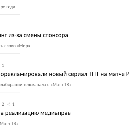
ре года
нг из-за смены спонсора
ть слово
«
Мир»
1
орекламировали новый сериал ТНТ на матче 
ллаборации телеканала с «Матч ТВ»
2
1
на реализацию медиаправ
Матч ТВ»