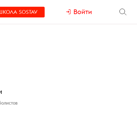
Войти
ШКОЛА
SOSTAV
и
болистов