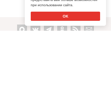
при использовании сайта.
OK
info@sostav.ru
↑
+7 (495) 274-05-25
Контакты
Рекламодателям
Обратная связь
Rss
© Sostav.ru
1998-2026 Независимый проект
брендингового
агентства Depot
Использование материалов Sostav.ru допустимо только при
указании источника.
Дизайн сайта -
Liqium
.
18+