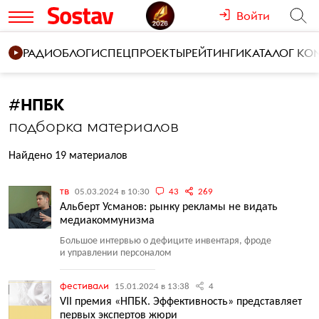
Войти
РАДИО
БЛОГИ
СПЕЦПРОЕКТЫ
РЕЙТИНГИ
КАТАЛОГ К
#
НПБК
подборка материалов
Найдено 19 материалов
тв
05.03.2024 в 10:30
43
269
Альберт Усманов: рынку рекламы не видать
медиакоммунизма
Большое интервью о дефиците инвентаря, фроде
и управлении персоналом
фестивали
15.01.2024 в 13:38
4
VII премия «НПБК. Эффективность» представляет
первых экспертов жюри