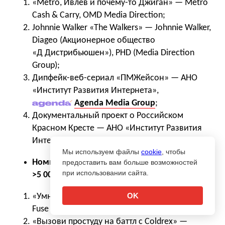
«Metro, Ивлев и почему-то Джиган» — Metro
Cash & Carry, OMD Media Direction;
Johnnie Walker «The Walkers» — Johnnie Walker,
Diageo (Акционерное общество
«Д Дистрибьюшен»), PHD (Media Direction
Group);
Дипфейк-веб-сериал «ПМЖейсон» — АНО
«Институт Развития Интернета»,
Agenda Media Group
;
Документальный проект о Российском
Красном Кресте — АНО «Институт Развития
Интернета», Agenda Media Group.
Мы используем файлы
cookie
, чтобы
Номинация: «Медиапланирование
предоставить вам больше возможностей
при использовании сайта.
>5 000 000»
OK
«Умные технологии в каждый дом» — Xiaomi,
Fuse Media Direction Group;
«Вызови простуду на баттл с Coldrex» —