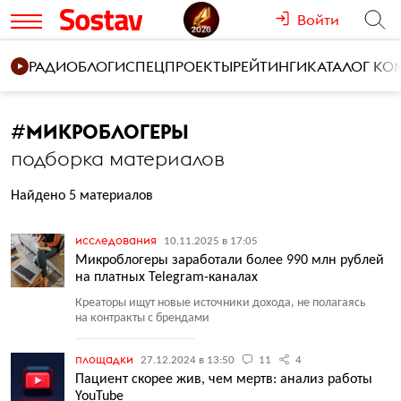
Войти
РАДИО
БЛОГИ
СПЕЦПРОЕКТЫ
РЕЙТИНГИ
КАТАЛОГ К
#
МИКРОБЛОГЕРЫ
подборка материалов
Найдено 5 материалов
исследования
10.11.2025 в 17:05
Микроблогеры заработали более 990 млн рублей
на платных Telegram-каналах
Креаторы ищут новые источники дохода, не полагаясь
на контракты с брендами
площадки
27.12.2024 в 13:50
11
4
Пациент скорее жив, чем мертв: анализ работы
YouTube