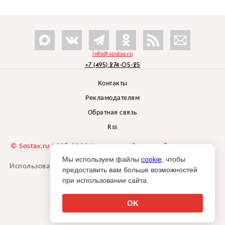
info@sostav.ru
+7 (495) 274-05-25
Контакты
Рекламодателям
Обратная связь
Rss
© Sostav.ru
1998-2026 Независимый проект
брендингового
агентства Depot
Мы используем файлы
cookie
, чтобы
Использование материалов Sostav.ru допустимо только при
предоставить вам больше возможностей
указании источника.
при использовании сайта.
Дизайн сайта -
Liqium
.
18+
OK