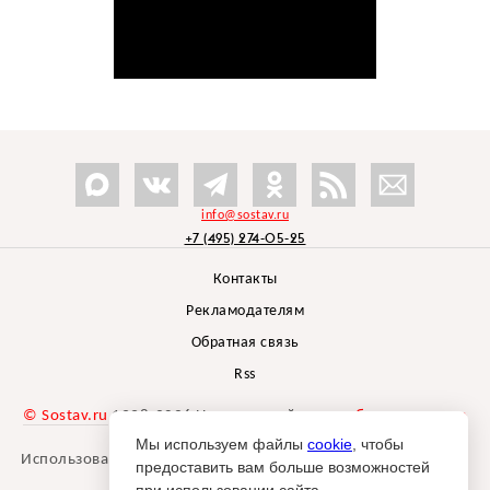
info@sostav.ru
+7 (495) 274-05-25
Контакты
Рекламодателям
Обратная связь
Rss
© Sostav.ru
1998-2026 Независимый проект
брендингового
агентства Depot
Мы используем файлы
cookie
, чтобы
Использование материалов Sostav.ru допустимо только при
предоставить вам больше возможностей
указании источника.