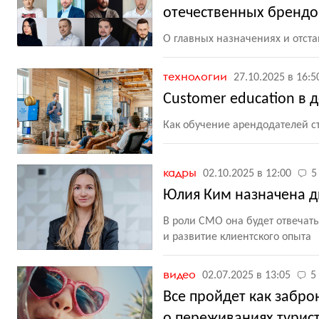
отечественных брендо
О главных назначениях и отст
технологии
27.10.2025 в 16:5
Customer education в 
Как обучение арендодателей с
кадры
02.10.2025 в 12:00
5
Юлия Ким назначена д
В роли CMO она будет отвечат
и развитие клиентского опыта
видео
02.07.2025 в 13:05
5
Все пройдет как забро
о переживаниях турис