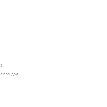
й»
ние брендом