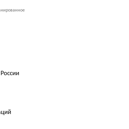
ланированное
 России
аций