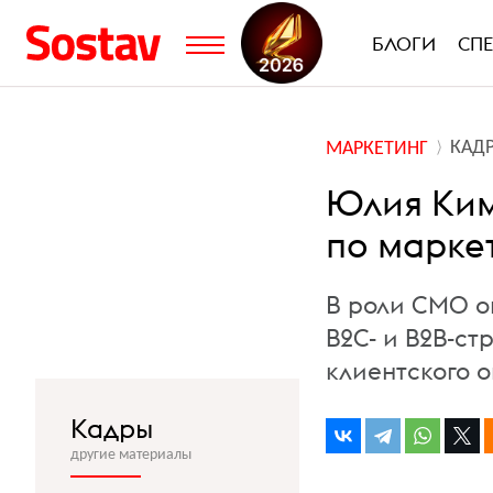
БЛОГИ
СП
КАД
МАРКЕТИНГ
Юлия Ким
по марке
В роли CMO о
B2C- и B2B-ст
клиентского 
Кадры
другие материалы