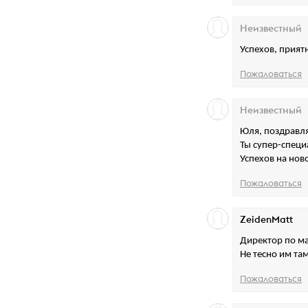
Неизвестный
Успехов, прият
Пожаловаться
Неизвестный
Юля, поздравл
Ты супер-специ
Успехов на нов
Пожаловаться
ZeidenMatt
Директор по мар
Не тесно им та
Пожаловаться