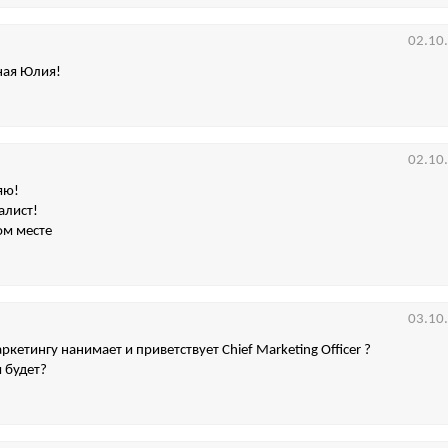
02.10
ная Юлия!
02.10
яю!
алист!
ом месте
03.10
кетингу нанимает и приветствует Chief Marketing Officer ?
м будет?