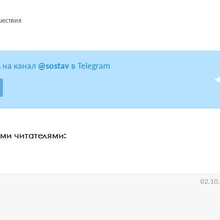
шествия
 на канал
@sostav
в Telegram
ими читателями:
02.10