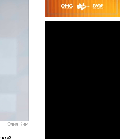
Юлия Ким
еской