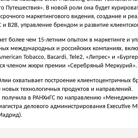
о Путешествия». В новой роли она будет курирова
осрочного маркетингового видения, создание и ре
C и B2B, управление брендом и развитие клиентско
ет более чем 15-летним опытом в маркетинге и у
ных международных и российских компаниях, вклю
 American Tobacco, Bacardi, Tele2, «Литрес» и «Бургер
тся членом жюри премии «Серебряный Меркурий».
лии охватывает построение клиентоцентричных б
е новых технологичных продуктов и направлений.
 получила в РАНХиГС по направлению «Менеджме
магистра делового администрирования Executive M
(Мадрид).