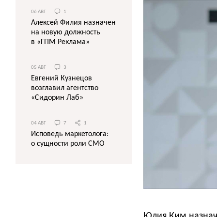
06 АВГ
1
Алексей Филия назначен
на новую должность
в «ГПМ Реклама»
05 АВГ
3
Евгений Кузнецов
возглавил агентство
«Сидорин Лаб»
04 АВГ
7
1
Исповедь маркетолога:
о сущности роли СМО
Юлия Ким назначе