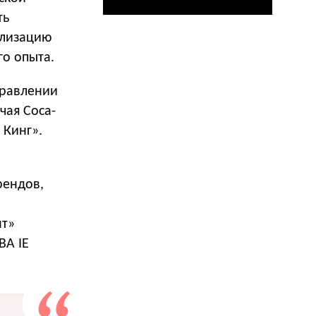
ть
ализацию
го опыта.
правлении
чая Coca-
 Кинг».
рендов,
нт»
BA IE