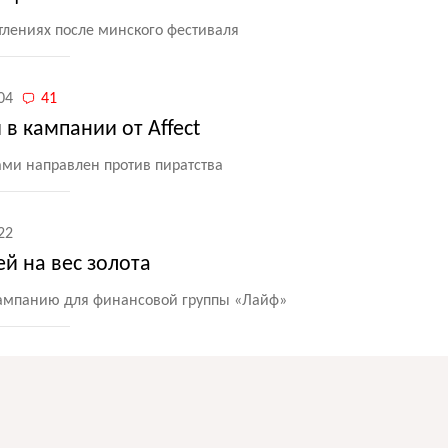
атлениях после минского фестиваля
04
41
в кампании от Affect
ами направлен против пиратства
22
ей на вес золота
-кампанию для финансовой группы
«
Лайф»