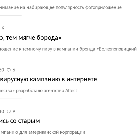
внимание на набирающее популярность фотоприложение
9
о, тем мягче борода»
тношение к темному пиву в кампании бренда
«
Велкопоповицкий 
50
6
о вирусную кампанию в интернете
чества» разработало агентство Affect
10
9
лись со старым
 кампанию для американской корпорации