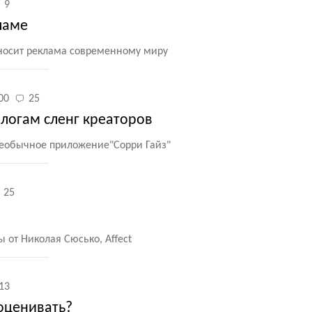
9
ламе
иносит реклама современному миру
00
25
ологам сленг креаторов
 необычное приложение"Сорри Гайз"
25
 от Николая Сюсько, Affect
13
оценивать?