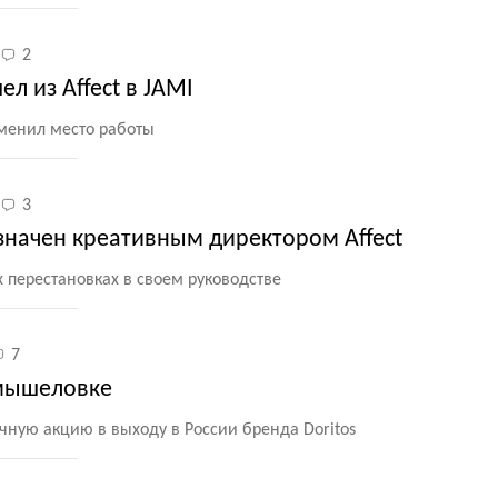
2
л из Affect в JAMI
сменил место работы
3
значен креативным директором Affect
 перестановках в своем руководстве
7
 мышеловке
ычную акцию в выходу в России бренда Doritos