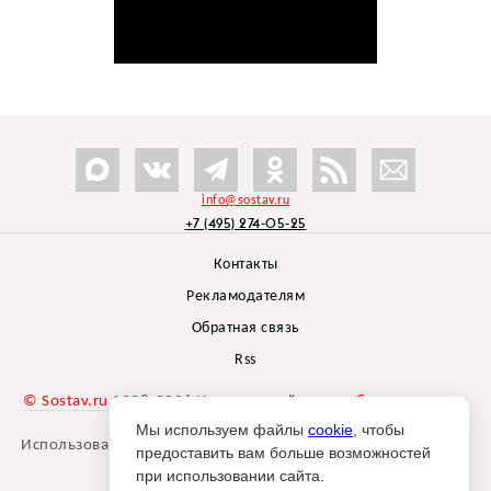
info@sostav.ru
+7 (495) 274-05-25
Контакты
Рекламодателям
Обратная связь
Rss
© Sostav.ru
1998-2026 Независимый проект
брендингового
агентства Depot
Мы используем файлы
cookie
, чтобы
Использование материалов Sostav.ru допустимо только при
предоставить вам больше возможностей
указании источника.
при использовании сайта.
Дизайн сайта -
Liqium
.