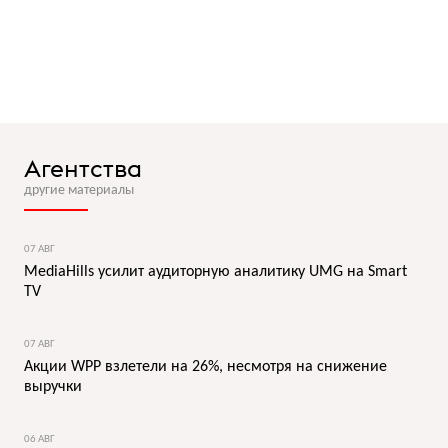
Агентства
другие материалы
07 АВГ
MediaHills усилит аудиторную аналитику UMG на Smart
TV
07 АВГ
Акции WPP взлетели на 26%, несмотря на снижение
выручки
06 АВГ