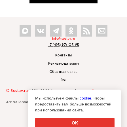
info@sostav.ru
+7 (495) 274-05-25
Контакты
Рекламодателям
Обратная связь
Rss
© Sostav.ru
1998-2026 Независимый проект
брендингового
агентства Depot
Мы используем файлы
cookie
, чтобы
Использование материалов Sostav.ru допустимо только при
предоставить вам больше возможностей
указании источника.
при использовании сайта.
Дизайн сайта -
Liqium
.
18+
OK