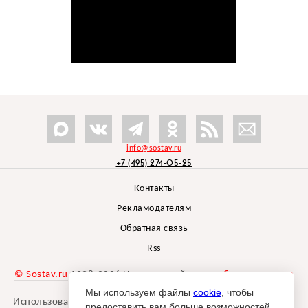
info@sostav.ru
+7 (495) 274-05-25
Контакты
Рекламодателям
Обратная связь
Rss
© Sostav.ru
1998-2026 Независимый проект
брендингового
агентства Depot
Мы используем файлы
cookie
, чтобы
Использование материалов Sostav.ru допустимо только при
предоставить вам больше возможностей