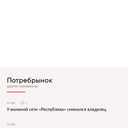
Потребрынок
другие материалы
06 АВГ
1
У книжной сети «Республика» сменился владелец
05 АВГ