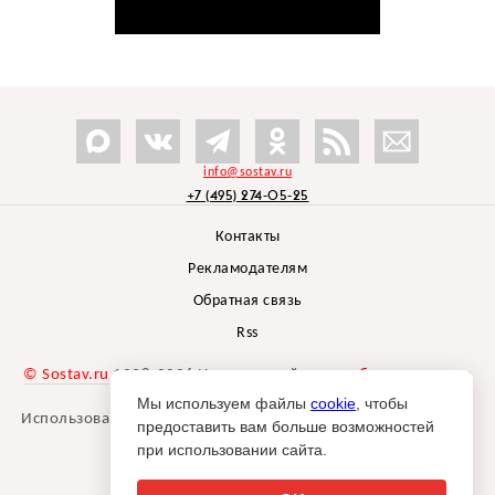
info@sostav.ru
+7 (495) 274-05-25
Контакты
Рекламодателям
Обратная связь
Rss
© Sostav.ru
1998-2026 Независимый проект
брендингового
агентства Depot
Мы используем файлы
cookie
, чтобы
Использование материалов Sostav.ru допустимо только при
предоставить вам больше возможностей
указании источника.
при использовании сайта.
Дизайн сайта -
Liqium
.
18+