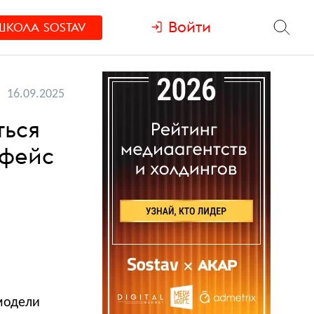
Войти
ШКОЛА
SOSTAV
16.09.2025
ться
рфейс
модели