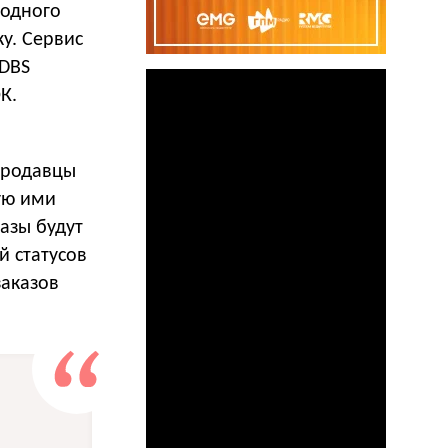
 одного
у. Сервис
 DBS
К.
Продавцы
ую ими
казы будут
й статусов
заказов