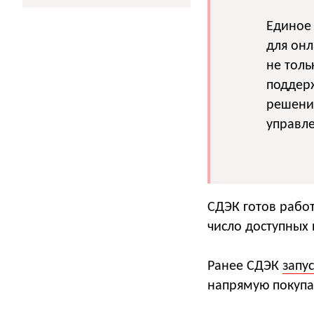
Единое 
для он
не толь
поддер
решени
управле
СДЭК готов рабо
число доступных 
Ранее СДЭК
запу
напрямую покупа