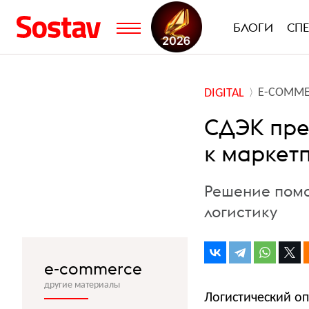
БЛОГИ
СП
E-COMME
DIGITAL
СДЭК пре
к маркет
Решение помо
логистику
e-commerce
другие материалы
Логистический о