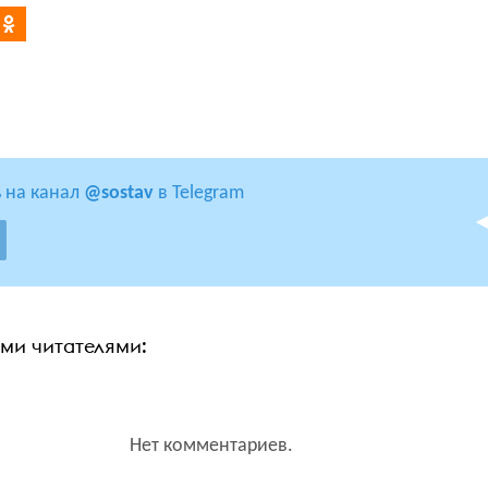
 на канал
@sostav
в Telegram
ими читателями:
Нет комментариев.