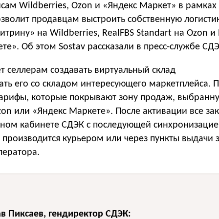
сам Wildberries, Ozon и «Яндекс Маркет» в рамках
зволит продавцам выстроить собственную логистик
трину» на Wildberries, RealFBS Standart на Ozon и
те». Об этом Sostav рассказали в пресс-службе СДЭ
т селлерам создавать виртуальный склад
ать его со складом интересующего маркетплейса. 
арифы, которые покрывают зону продаж, выбранн
Ozon или «Яндекс Маркете». После активации все за
ичном кабинете СДЭК с последующей синхронизацие
 производится курьером или через пункты выдачи 
ператора.
в Пиксаев, гендиректор СДЭК: