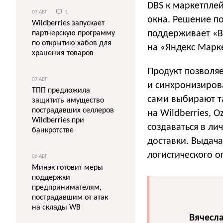
DBS к маркетплей
07 АВГ
1
окна. Решение по
Wildberries запускает
поддерживает «Ви
партнерскую программу
по открытию хабов для
на «Яндекс Марке
хранения товаров
Продукт позволяе
07 АВГ
и синхронизиров
ТПП предложила
сами выбирают т
защитить имущество
пострадавших селлеров
на Wildberries, 
Wildberries при
создаваться в л
банкротстве
доставки. Выдача
логистического о
06 АВГ
Минэк готовит меры
поддержки
предпринимателям,
пострадавшим от атак
на склады WB
Вячесла