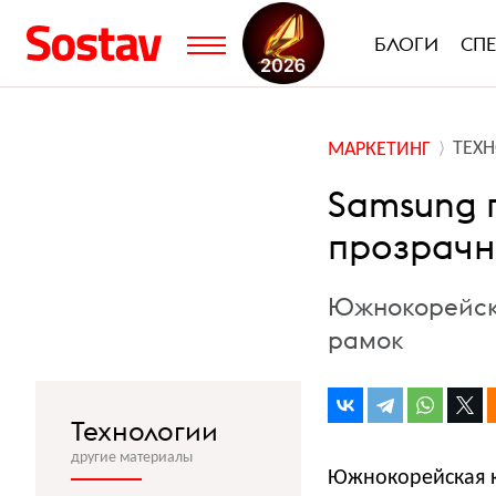
БЛОГИ
СП
ТЕХ
МАРКЕТИНГ
Samsung 
прозрачн
Южнокорейска
рамок
Технологии
другие материалы
Южнокорейская к