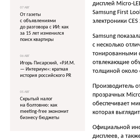
дисплей Micro-L
07 АВГ
Samsung First Lo
От газеты
электроники CES 2
с объявлениями
до разговора с ИИ: как
за 15 лет изменился
Samsung показал
поиск квартиры
с несколько отл
тонированными с
06 АВГ
отвлекающие объ
Игорь Писарский, «Р.И.М.
— Интериум»: краткая
толщиной около 
история российского PR
Производитель от
05 АВГ
прозрачных Micro
Скрытый налог
обеспечивает мин
на болтовню: как
meeting-free экономит
которая выглядит
бизнесу бюджеты
Официальной инф
дисплеев, а такж