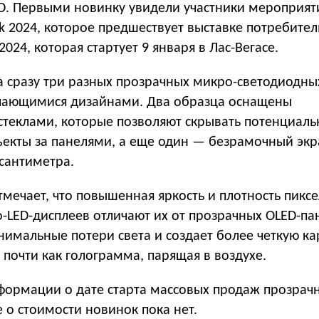
ED. Первыми новинку увидели участники мероприят
ok 2024, которое предшествует выставке потребител
024, которая стартует 9 января в Лас-Вегасе.
а сразу три разных прозрачных микро-светодиодны
ичающимися дизайнами. Два образца оснащены
теклами, которые позволяют скрывать потенциаль
екты за панелями, а еще один — безрамочный экр
сантиметра.
мечает, что повышенная яркость и плотность пикс
-LED-дисплеев отличают их от прозрачных OLED-па
имальные потери света и создает более четкую ка
 почти как голограмма, парящая в воздухе.
ормации о дате старта массовых продаж прозрач
е о стоимости новинок пока нет.