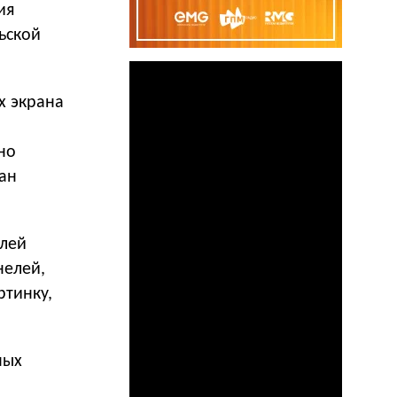
ия
ьской
х экрана
но
ан
елей
нелей,
ртинку,
ных