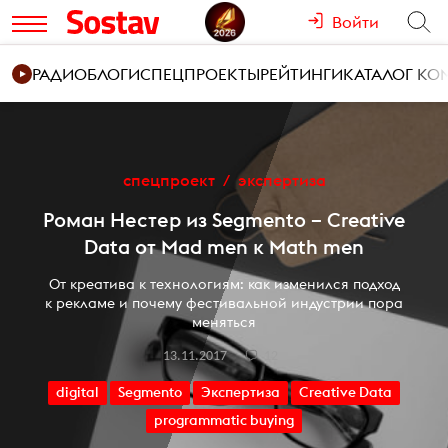
Войти
РАДИО
БЛОГИ
СПЕЦПРОЕКТЫ
РЕЙТИНГИ
КАТАЛОГ К
спецпроект
экспертиза
Роман Нестер из Segmento – Creative
Data от Mad men к Math men
От креатива к технологиям: как изменился подход
к рекламе и почему фестивальной индустрии пора
меняться
13.11.2017
12
digital
Segmento
Экспертиза
Creative Data
programmatic buying