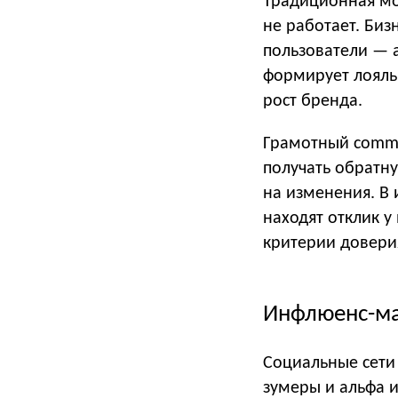
Традиционная мо
не работает. Биз
пользователи — а
формирует лояль
рост бренда.
Грамотный commu
получать обратну
на изменения. В 
находят отклик у
критерии довери
Инфлюенс-мар
Социальные сети
зумеры и альфа и