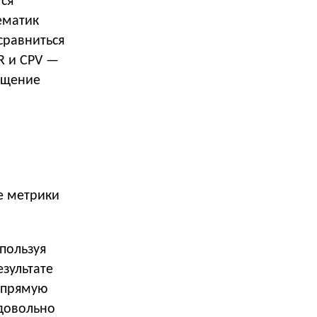
ся
ематик
сравниться
ER и CPV —
ещение
е метрики
пользуя
зультате
напрямую
 довольно