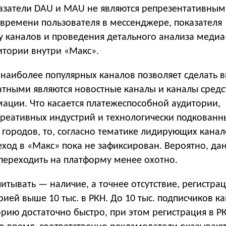
казатели DAU и MAU не являются репрезентативным
 времени пользователя в мессенджере, показателя
у каналов и проведения детального анализа медиа
итории внутри «Макс».
наиболее популярных каналов позволяет сделать в
атными являются новостные каналы и каналы средс
ации. Что касается платежеспособной аудитории,
креативных индустрий и технологически подкованн
городов, то, согласно тематике лидирующих канал
ход в «Макс» пока не зафиксирован. Вероятно, да
 переходить на платформу менее охотно.
итывать — наличие, а точнее отсутствие, регистра
рией выше 10 тыс. в РКН. До 10 тыс. подписчиков к
рию достаточно быстро, при этом регистрация в Р