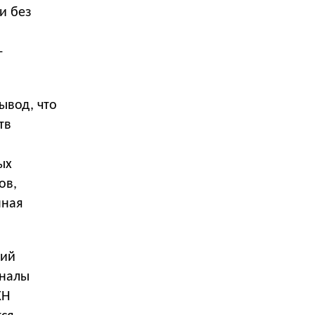
и без
-
ывод, что
тв
ых
ов,
нная
ций
аналы
КН