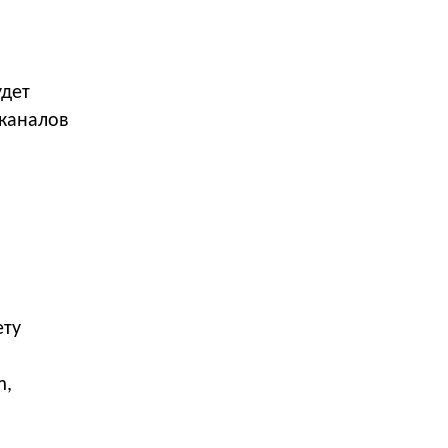
удет
 каналов
ету
m,