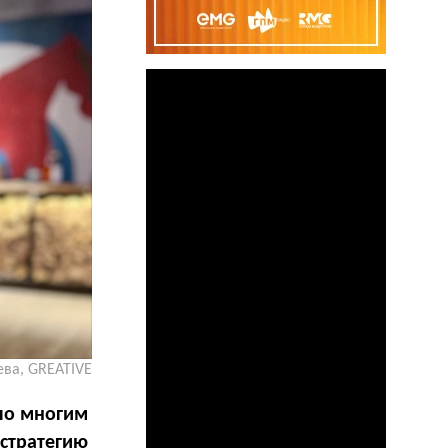
ва, GREATIVE
ило многим
 стратегию