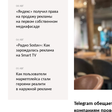
08 АВГ
«Яндекс» получил права
на продажу рекламы
на первом собственном
медиафасаде
06 АВГ
«Радио Sostav»: Как
зарождалась реклама
на Smart TV
05 АВГ
Как пользователи
маркетплейса стали
героями реалити
в наружной рекламе
Telegram обещает
компаниям прове