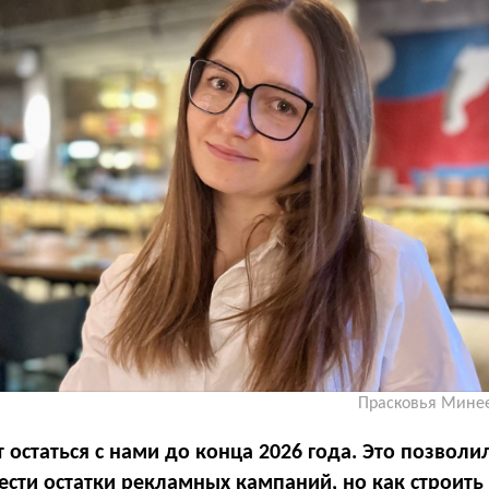
Прасковья Минее
 остаться с нами до конца 2026 года. Это позвол
сти остатки рекламных кампаний, но как строить