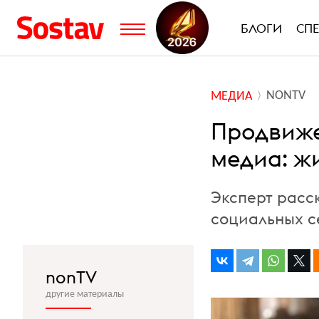
БЛОГИ
СП
NONTV
МЕДИА
Продвиже
медиа: ж
Эксперт расс
социальных с
nonTV
другие материалы