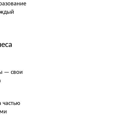
бразование
каждый
неса
ы — свои
а
а частью
ями