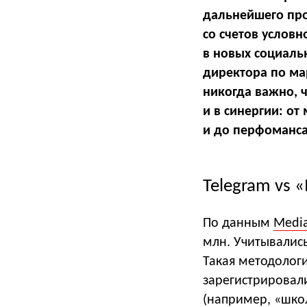
дальнейшего про
со счетов услов
в новых социаль
директора по м
никогда важно, 
и в синергии: о
и до перфоманса
Telegram
vs 
По данным
Medi
млн. Учитывались
Такая методолог
зарегистрировали
(например, «шко