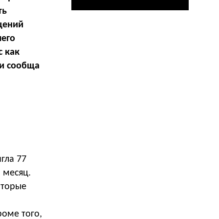
ть
щений
шего
с как
ли сообща
гла 77
 месяц.
оторые
роме того,