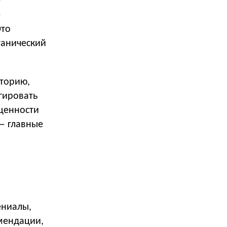
е
е
Это
ганический
торию,
гировать
 ценности
 — главные
ениалы,
омендации,