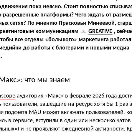
движения пока неясно. Стоит полностью списыва
но разрешенные платформы? Чего ждать от разме
ных сетях? По мнению Прасковьи Минеевой, стар
аркетинговым коммуникациям
GREATIVE
, сейча
чтобы все отделы «большого» маркетинга работа
т медийки до работы с блогерами и новыми медиа
.
«Макс»: что мы знаем
ascope
аудитория «Макс» в феврале 2026 года дости
 пользователи, зашедшие на ресурс хотя бы 1 раз в
ия подсчета MAU может включать пользователей, к
сь в сервисе, вступили в один или несколько чатов
льных») и не проявляют ежедневной активности. К