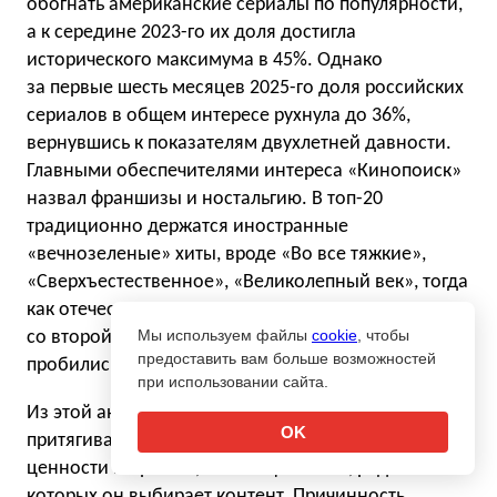
обогнать американские сериалы по популярности,
а к середине 2023-го их доля достигла
исторического максимума в 45%. Однако
за первые шесть месяцев 2025-го доля российских
сериалов в общем интересе рухнула до 36%,
вернувшись к показателям двухлетней давности.
Главными обеспечителями интереса «Кинопоиск»
назвал франшизы и ностальгию. В топ-20
традиционно держатся иностранные
«вечнозеленые» хиты, вроде «Во все тяжкие»,
«Сверхъестественное», «Великолепный век», тогда
как отечественные новинки не присутствовали там
Мы используем файлы
cookie
, чтобы
со второй половины 2022 года, когда в список
предоставить вам больше возможностей
пробились «Папины дочки».
при использовании сайта.
Из этой аналитики следует вывод, что зрителя
OK
притягивают узнаваемые вселенные, в которую
ценности встроены, — а не ценности, ради
которых он выбирает контент. Причинность