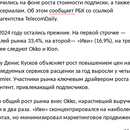
чились на фоне роста стоимости подписки, а также
 сериалам. Об этом
сообщает
РБК со ссылкой
агентства TelecomDaily.
024 году остались прежние. На первой строчке —
лей рынка 33,4%, на второй— «Иви» (16,9%), на тр
ее следуют Okko и Kion.
ly Денис Кусков объясняет рост повышением цен на
сследуемых сервисов расценки за год выросли у четы
remier. Участники рынка ключевым драйвером рост
нтент, привлекающий подписчиков.
в общий рост рынка внес Okko, нарастивший выруч
и в два раза. «Иви» сконцентрировался на наиболе
ктах, но минимизировал маркетинговое продвиже