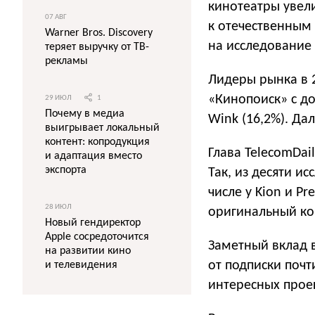
кинотеатры увели
07 АВГ
к отечественным
Warner Bros. Discovery
на исследование 
теряет выручку от ТВ-
рекламы
Лидеры рынка в 2
«Кинопоиск» с до
29 ИЮЛ
1
Почему в медиа
Wink (16,2%). Дал
выигрывает локальный
контент: копродукция
Глава TelecomDai
и адаптация вместо
экспорта
Так, из десяти и
числе у Kion и P
28 ИЮЛ
оригинальный ко
Новый гендиректор
Apple сосредоточится
Заметный вклад 
на развитии кино
от подписки почт
и телевидения
интересных прое