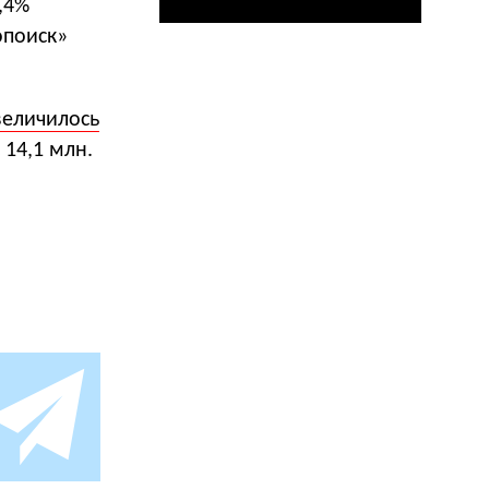
,4%
опоиск»
величилось
 14,1 млн.