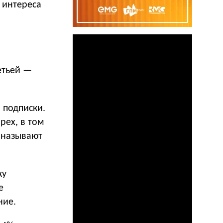
 интереса
етьей —
 подписки.
рех, в том
а называют
ку
е
ние.