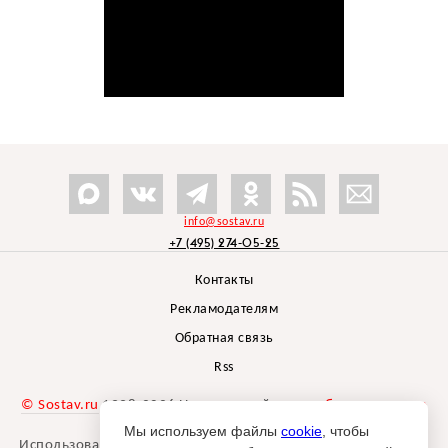
info@sostav.ru
+7 (495) 274-05-25
Контакты
Рекламодателям
Обратная связь
Rss
© Sostav.ru
1998-2026 Независимый проект
брендингового
агентства Depot
Мы используем файлы
cookie
, чтобы
Использование материалов Sostav.ru допустимо только при