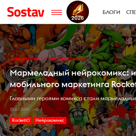
БЛОГИ
СП
спецпроект
нейрокомикс
Мармеладный нейрокомикс: ис
мобильного маркетинга Rocke
Главными героями комикса стали мармеладны
25.07.2023
1
Rocket10
Нейрокомикс