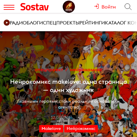
Войти
РАДИО
БЛОГИ
СПЕЦПРОЕКТЫ
РЕЙТИНГИ
КАТАЛОГ К
спецпроект
нейрокомикс
Нейрокомикс makelove: одна страница
— один художник
Главными героями стали реальные основатели
агентства
12.07.2023
4
Makelove
Нейрокомикс