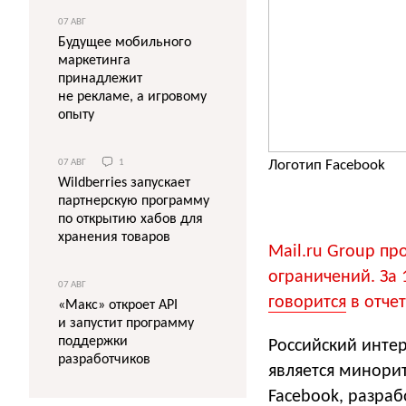
07 АВГ
Будущее мобильного
маркетинга
принадлежит
не рекламе, а игровому
опыту
07 АВГ
1
Логотип Facebook
Wildberries запускает
партнерскую программу
по открытию хабов для
хранения товаров
Mail.ru Group пр
ограничений. За 
07 АВГ
говорится
в отчет
«Макс» откроет API
и запустит программу
поддержки
Российский инте
разработчиков
является минори
Facebook, разраб