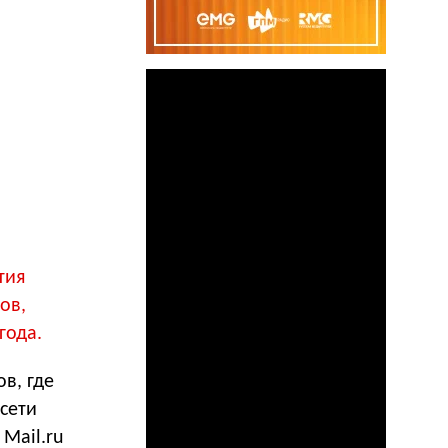
тия
ов,
года.
в, где
сети
Mail.ru