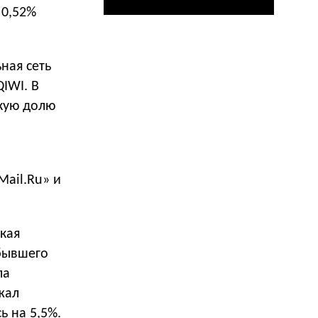
 0,52%
ная сеть
QIWI. В
скую долю
Mail.Ru» и
ская
 бывшего
ла
жал
ь на 5,5%.