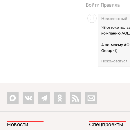
Войти
Правила
Неизвестный
>В оттоке поль
компанию AOL, 
А по-моему АОЛ
Group -))
Пожаловаться
Новости
Спецпроекты