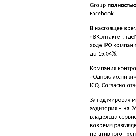
Group
полность
Facebook.
В настоящее вре
«ВКонтакте», где
ходе IPO компан
до 15,04%.
Компания контрол
«Одноклассники»
ICQ. Согласно от
За год мировая м
аудитория – на 2
владельца серви
вовремя разгляд
негативного тренд