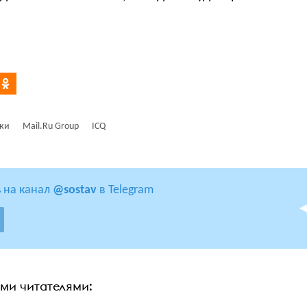
ки
Mail.Ru Group
ICQ
 на канал
@sostav
в Telegram
ими читателями: