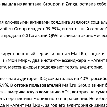
ю вышла
из капитала Groupon и Zynga, оставив себе
мя ключевыми активами холдинга являются социаль
Mail.ru Group владеет 39,99%, и платежный сервис 
ия продала 6,31% акций QIWI и снизила экономиче
ирует почтовый сервис и портал Mail.Ru, соцсети
 и «Мой Мир», два инстант-мессенджера – «Агент 
чету, мессенджеры продолжают терять аудиторию.
есячная аудитория ICQ сократилась на 40%, россий
6,9%. В
оттоке пользователей
Mail.ru Group винит
са – американскую компанию AOL, которая не суме
еть перспективы мобильного направления. Не избе
а и «Агент Mail.Ru», за год его аудитория снизилас