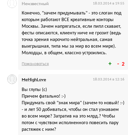
Неизвестный
18.03.2014 в 19:55
Конечно, "зачем придумывать" - это слоган под
которым работают ВСЕ креативные конторы
Москвы. Зачем напрягаться, если пипл схавает,
фесты описаются, клиенту ниче не грозит (ведь
точка зрения нарочито нейтральная, самая
выигрышная, типа мы за мир во всем мире).
Молодцы, в общем, классно устроились.
Пожаловаться
2
MeHighLove
18.03.2014 в 12:16
Вы глупы (с)
Причем фатально! :-)
Придумать свой "знак мира" (зачем-то новый! :-)
- и лет 50 добиваться, чтобы он стал узнаваем
во всем мире? Затратив на это млрд.? Чтобы
потом с чувством исполненного повесить пару
растяжек с ним?