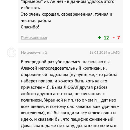
"примеры" :-). Ан нет - в данном удалось этого
избежать.
Это очень хорошая, своевременная, точная и
честная работа.
Спасибо!
Пожаловаться
12
7
Неизвестный
18.03.2014 в 19:53
В очередной раз убеждаемся, насколько вы
Алексей непоследовательный критикан, и,
откровенный подхалим (ну чуете же, что работа
наберет призов, и хочется быть хоть как-то
причастным:)). Была ЛЮБАЯ другая работа
любого другого агентства, не связанная с
политикой, Украиной и т.п. (то о чем п__дят изо
всех щелей, и поэтому оно кажется вам удачным
контекстом), вы бы загадили все и экзекюшн и
идею, и сказали бы, что пацифик сжиженный.
Доказывать даже не стану, достаточно почитать