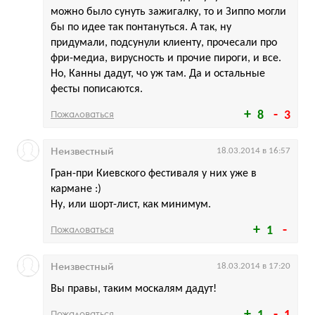
можно было сунуть зажигалку, то и Зиппо могли
бы по идее так понтануться. А так, ну
придумали, подсунули клиенту, прочесали про
фри-медиа, вирусность и прочие пироги, и все.
Но, Канны дадут, чо уж там. Да и остальные
фесты пописаются.
Пожаловаться
8
3
Неизвестный
18.03.2014 в 16:57
Гран-при Киевского фестиваля у них уже в
кармане :)
Ну, или шорт-лист, как минимум.
Пожаловаться
1
Неизвестный
18.03.2014 в 17:20
Вы правы, таким москалям дадут!
Пожаловаться