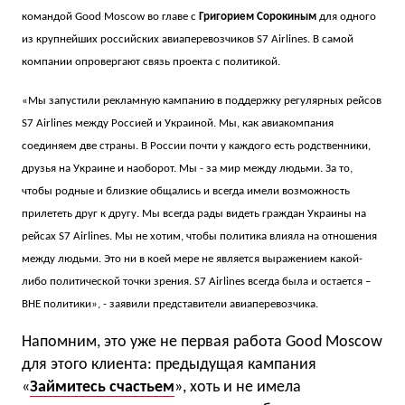
командой Good Moscow во главе с
Григорием Сорокиным
для одного
из крупнейших российских авиаперевозчиков S7 Airlines. В самой
компании опровергают связь проекта с политикой.
«
Мы запустили рекламную кампанию в поддержку регулярных рейсов
S7 Airlines между Россией и Украиной. Мы, как авиакомпания
соединяем две страны. В России почти у каждого есть родственники,
друзья на Украине и наоборот. Мы - за мир между людьми. За то,
чтобы родные и близкие общались и всегда имели возможность
прилететь друг к другу. Мы всегда рады видеть граждан Украины на
рейсах S7 Airlines. Мы не хотим, чтобы политика влияла на отношения
между людьми. Это ни в коей мере не является выражением какой-
либо политической точки зрения. S7 Airlines всегда была и остается –
ВНЕ политики
», - заявили представители авиаперевозчика
.
Напомним, это уже не первая работа Good Moscow
для этого клиента: предыдущая кампания
«
Займитесь счастьем
», хоть и не имела