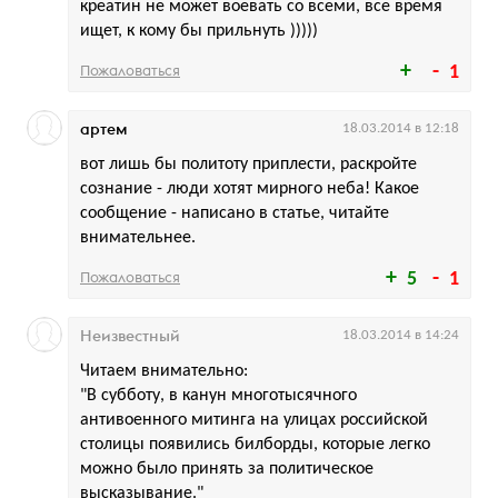
креатин не может воевать со всеми, все время
ищет, к кому бы прильнуть )))))
Пожаловаться
1
артем
18.03.2014 в 12:18
вот лишь бы политоту приплести, раскройте
сознание - люди хотят мирного неба! Какое
сообщение - написано в статье, читайте
внимательнее.
Пожаловаться
5
1
Неизвестный
18.03.2014 в 14:24
Читаем внимательно:
"В субботу, в канун многотысячного
антивоенного митинга на улицах российской
столицы появились билборды, которые легко
можно было принять за политическое
высказывание."