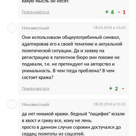
какую мысль он несет.
Пожаловаться
6
1
Неизвестный
18.03.2014 в 13:23
Они использовали общеупотребимый символ,
адаптировав его к своей тематике и актуальной
политической ситуации. Да и заявку на
регистрацию в патентное бюро они похоже не
подавали, т.е. не претендуют на авторство и
уникальность. В чем тогда проблема? В чем
состоит кража?
Пожаловаться
2
Неизвестный
18.03.2014 в 15:12
да нет никакой кражи. бедный "пацифик" юзали
в хвост и гриву все, кому не лень.
просто в данном случае сорокин достучался до
сердец политоты из соцсетей.