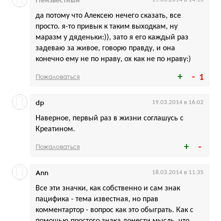
да потому что Алексею нечего сказать, все
просто. я-то привык к таким выходкам, ну
маразм у дяденьки:)), зато я его каждый раз
задеваю за живое, говорю правду, и она
конечно ему не по нраву, ох как не по нраву:)
Пожаловаться
1
dp
19.03.2014 в 16:02
Наверное, первый раз в жизни соглашусь с
Креатином.
Пожаловаться
Ann
18.03.2014 в 11:35
Все эти значки, как собственно и сам знак
пацифика - тема известная, но прав
комментартор - вопрос как это обыграть. Как с
помощью простого знака донести мысль, что