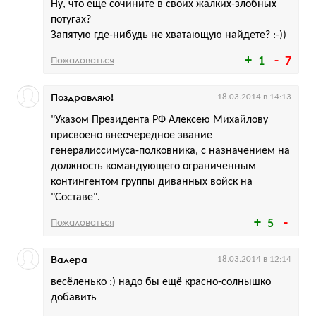
Ну, что еще сочините в своих жалких-злобных
потугах?
Запятую где-нибудь не хватающую найдете? :-))
Пожаловаться
1
7
Поздравляю!
18.03.2014 в 14:13
"Указом Президента РФ Алексею Михайлову
присвоено внеочередное звание
генералиссимуса-полковника, с назначением на
должность командующего ограниченным
контингентом группы диванных войск на
"Составе".
Пожаловаться
5
Валера
18.03.2014 в 12:14
весёленько :) надо бы ещё красно-солнышко
добавить