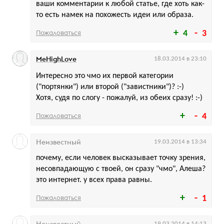
ваши комментарии к любой статье, где хоть как-
то есть намек на похожесть идеи или образа.
Пожаловаться
4
3
MeHighLove
18.03.2014 в 23:10
Интересно это чмо их первой категории
("портянки") или второй ("завистники")? :-)
Хотя, судя по слогу - пожалуй, из обеих сразу! :-)
Пожаловаться
4
Неизвестный
19.03.2014 в 13:34
почему, если человек высказывает точку зрения,
несовпадающую с твоей, он сразу "чмо", Алеша?
это интернет. у всех права равны.
Пожаловаться
1
Неизвестный
19.03.2014 в 14:13