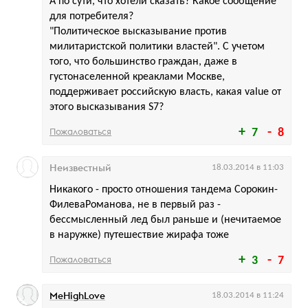
А по сути, что хотели сказать? Какое сообщение
для потребителя?
"Политическое высказывание против
милитаристской политики властей". С учетом
того, что большинство граждан, даже в
густонаселенной креаклами Москве,
поддерживает российскую власть, какая value от
этого высказывания S7?
Пожаловаться
7
8
Неизвестный
18.03.2014 в 11:03
Никакого - просто отношения тандема Сорокин-
ФилеваРоманова, не в первый раз -
бессмысленный лед был раньше и (нечитаемое
в наружке) путешествие жирафа тоже
Пожаловаться
3
7
MeHighLove
18.03.2014 в 11:24