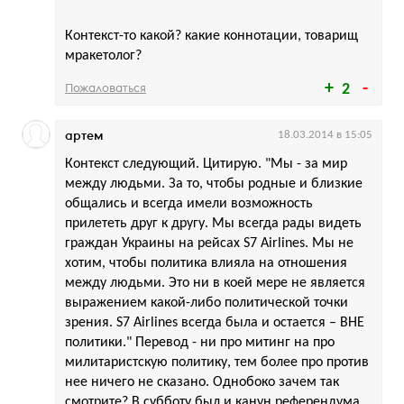
Контекст-то какой? какие коннотации, товарищ
мракетолог?
Пожаловаться
2
артем
18.03.2014 в 15:05
Контекст следующий. Цитирую. "Мы - за мир
между людьми. За то, чтобы родные и близкие
общались и всегда имели возможность
прилететь друг к другу. Мы всегда рады видеть
граждан Украины на рейсах S7 Airlines. Мы не
хотим, чтобы политика влияла на отношения
между людьми. Это ни в коей мере не является
выражением какой-либо политической точки
зрения. S7 Airlines всегда была и остается – ВНЕ
политики." Перевод - ни про митинг на про
милитаристскую политику, тем более про против
нее ничего не сказано. Однобоко зачем так
смотрите? В субботу был и канун референдума,