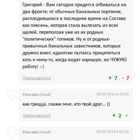
Григорий - Вам сегодня придется отбиваться на
два фронта: от обычных банальных портянок,
расплодившихся в последнее время на Составе
как плесень, которая стала вылезать из всех
щелей, переползая уже из их родных
"политических" топиков. Ну и от родных-
привычных банальных завистников, которые
дружно воют, идиотски пытаясь прицепиться
хоть к чему-то, когда видят хорошую, но ЧУЖУЮ
работу! :-)
Пожаловаться
7
7
Неизвестный
18.03.2014 в 12:05
как грицца, скажи мне, кто твой друг... ))
Пожаловаться
2
Неизвестный
19.03.2014 в 02:22