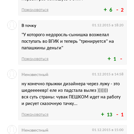
Пожаловаться
6
2
В точку
01.12.2015 в 18:20
"У которого недоросль-сынишка возжелал
поступать во ВГИК и теперь "тренируется" на
папашкины деньги"
Пожаловаться
1
Неизвестный
01.12.2015 в 14:58
ну конечно прыжки дизайнера через лужу - это
шедееееевр! еле из падстала вылез )))))))
вся суть страны: чувак ПЕШКОМ идет на работу
и рисует сказочную тачку...
Пожаловаться
13
1
Неизвестный
01.12.2015 в 15:00