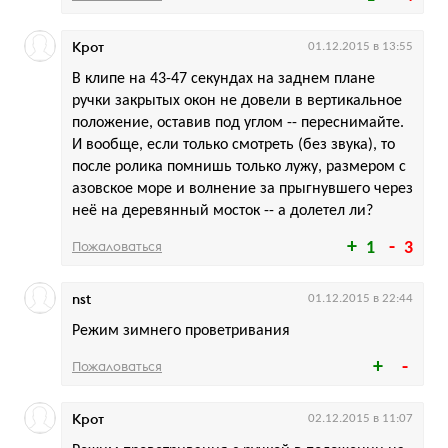
Крот
01.12.2015 в 13:55
В клипе на 43-47 секундах на заднем плане
ручки закрытых окон не довели в вертикальное
положение, оставив под углом -- переснимайте.
И вообще, если только смотреть (без звука), то
после ролика помнишь только лужу, размером с
азовское море и волнение за прыгнувшего через
неё на деревянный мосток -- а долетел ли?
Пожаловаться
1
3
nst
01.12.2015 в 22:44
Режим зимнего проветривания
Пожаловаться
Крот
02.12.2015 в 11:07