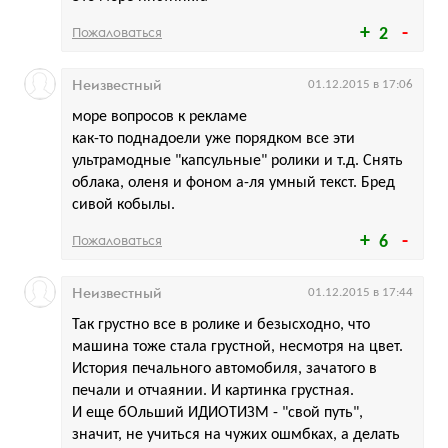
Пожаловаться
2
Неизвестный
01.12.2015 в 17:06
море вопросов к рекламе
как-то поднадоели уже порядком все эти
ультрамодные "капсульные" ролики и т.д. Снять
облака, оленя и фоном а-ля умный текст. Бред
сивой кобылы.
Пожаловаться
6
Неизвестный
01.12.2015 в 17:44
Так грустно все в ролике и безысходно, что
машина тоже стала грустной, несмотря на цвет.
История печального автомобиля, зачатого в
печали и отчаянии. И картинка грустная.
И еще бОльший ИДИОТИЗМ - "свой путь",
значит, не учиться на чужих ошмбках, а делать