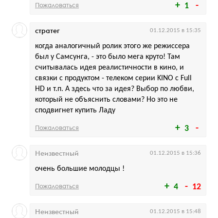
Пожаловаться
1
стратег
01.12.2015 в 15:35
когда аналогичный ролик этого же режиссера
был у Самсунга, - это было мега круто! Там
считывалась идея реалистичности в кино, и
связки с продуктом - телеком серии KINO с Full
HD и т.п. А здесь что за идея? Выбор по любви,
который не объяснить словами? Но это не
сподвигнет купить Ладу
Пожаловаться
3
Неизвестный
01.12.2015 в 15:36
очень большие молодцы !
Пожаловаться
4
12
Неизвестный
01.12.2015 в 15:48