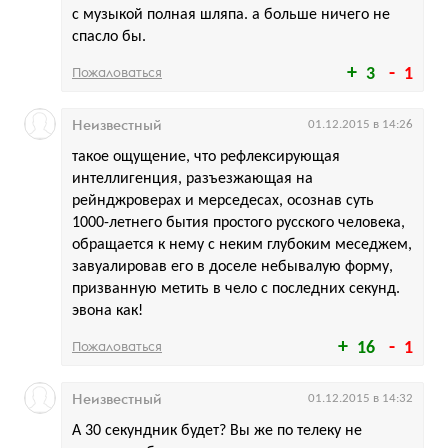
с музыкой полная шляпа. а больше ничего не
спасло бы.
Пожаловаться
3
1
Неизвестный
01.12.2015 в 14:26
такое ощущение, что рефлексирующая
интеллигенция, разъезжающая на
рейнджроверах и мерседесах, осознав суть
1000-летнего бытия простого русского человека,
обращается к нему с неким глубоким меседжем,
завуалировав его в доселе небывалую форму,
призванную метить в чело с последних секунд.
эвона как!
Пожаловаться
16
1
Неизвестный
01.12.2015 в 14:32
А 30 секундник будет? Вы же по телеку не