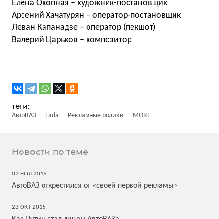
Елена Окопная – художник-постановщик
Арсений Хачатурян – оператор-постановщик
Леван Капанадзе – оператор (пекшот)
Валерий Царьков – композитор
АвтоВАЗ
Lada
Рекламные ролики
MORE
Новости по теме
02
НОЯ
2015
АвтоВАЗ открестился от «своей первой рекламы»
23
ОКТ
2015
Как Путин стал лицом АвтоВАЗа