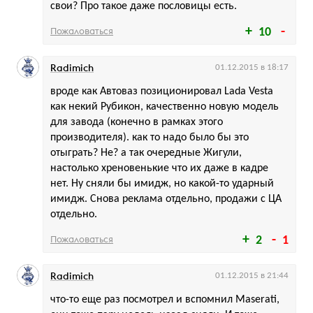
свои? Про такое даже пословицы есть.
Пожаловаться
10
Radimich
01.12.2015 в 18:17
вроде как Автоваз позиционировал Lada Vesta
как некий Рубикон, качественно новую модель
для завода (конечно в рамках этого
производителя). как то надо было бы это
отыграть? Не? а так очередные Жигули,
настолько хреновенькие что их даже в кадре
нет. Ну сняли бы имидж, но какой-то ударный
имидж. Снова реклама отдельно, продажи с ЦА
отдельно.
Пожаловаться
2
1
Radimich
01.12.2015 в 21:44
что-то еще раз посмотрел и вспомнил Maserati,