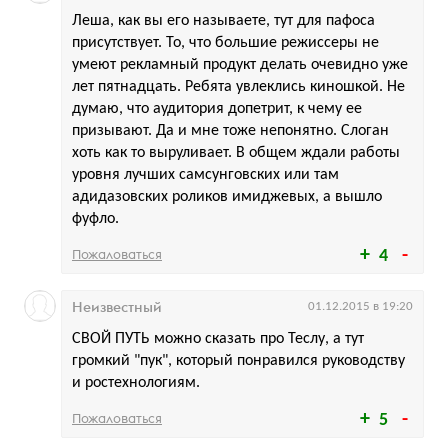
Леша, как вы его называете, тут для пафоса
присутствует. То, что большие режиссеры не
умеют рекламный продукт делать очевидно уже
лет пятнадцать. Ребята увлеклись киношкой. Не
думаю, что аудитория допетрит, к чему ее
призывают. Да и мне тоже непонятно. Слоган
хоть как то выруливает. В общем ждали работы
уровня лучших самсунговских или там
адидазовских роликов имиджевых, а вышло
фуфло.
Пожаловаться
4
Неизвестный
01.12.2015 в 19:20
СВОЙ ПУТЬ можно сказать про Теслу, а тут
громкий "пук", который понравился руководству
и ростехнологиям.
Пожаловаться
5