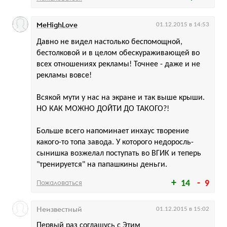
MeHighLove
01.12.2015 в 14:53
Давно не видел настолько беспомощной,
бестолковой и в целом обескураживающей во
всех отношениях рекламы! Точнее - даже и не
рекламы вовсе!
Всякой мути у нас на экране и так выше крыши.
НО КАК МОЖНО ДОЙТИ ДО ТАКОГО?!
Больше всего напоминает инхаус творение
какого-то топа завода. У которого недоросль-
сынишка возжелал поступать во ВГИК и теперь
"тренируется" на папашкины деньги.
Пожаловаться
14
9
Неизвестный
01.12.2015 в 15:02
Первый раз соглашусь с Этим