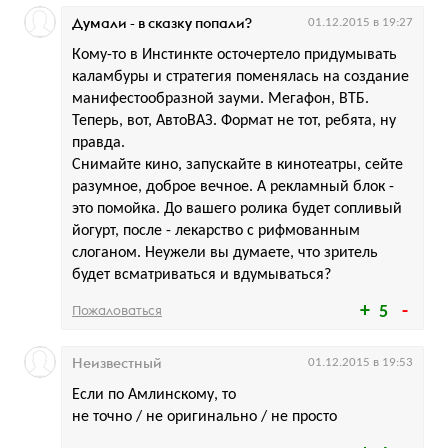
Думали - в сказку попали?
01.12.2015 в 19:27
Кому-то в Инстинкте осточертело придумывать
каламбуры и стратегия поменялась на создание
манифестообразной зауми. Мегафон, ВТБ.
Теперь, вот, АвтоВАЗ. Формат не тот, ребята, ну
правда.
Снимайте кино, запускайте в кинотеатры, сейте
разумное, доброе вечное. А рекламный блок -
это помойка. До вашего ролика будет сопливый
йогурт, после - лекарство с рифмованным
слоганом. Неужели вы думаете, что зритель
будет всматриваться и вдумываться?
Пожаловаться
5
Неизвестный
01.12.2015 в 19:53
Если по Амлинскому, то
не точно / не оригинально / не просто