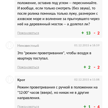
положение, оставив под углом -- переснимайте.
И вообще, если только смотреть (без звука), то
после ролика помнишь только лужу, размером с
азовское море и волнение за прыгнувшего через
неё на деревянный мосток -- а долетел ли?
Пожаловаться
13
2
Неизвестный
01.12.2015 в 16:59
Это "режим проветривания", чтобы воздух в
квартиру поступал.
Пожаловаться
2
2
Крот
02.12.2015 в 11:06
Режим проветривания с ручкой в положении на
"12:00" часов (вверх), но никак не в другие
направления.
Пожаловаться
1
4