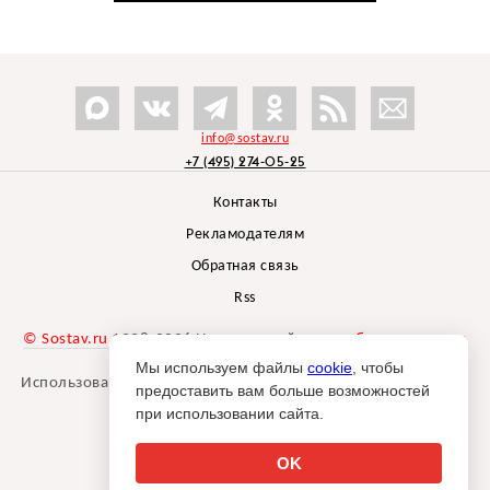
info@sostav.ru
+7 (495) 274-05-25
Контакты
Рекламодателям
Обратная связь
Rss
© Sostav.ru
1998-2026 Независимый проект
брендингового
агентства Depot
Мы используем файлы
cookie
, чтобы
Использование материалов Sostav.ru допустимо только при
предоставить вам больше возможностей
указании источника.
при использовании сайта.
Дизайн сайта -
Liqium
.
18+
OK