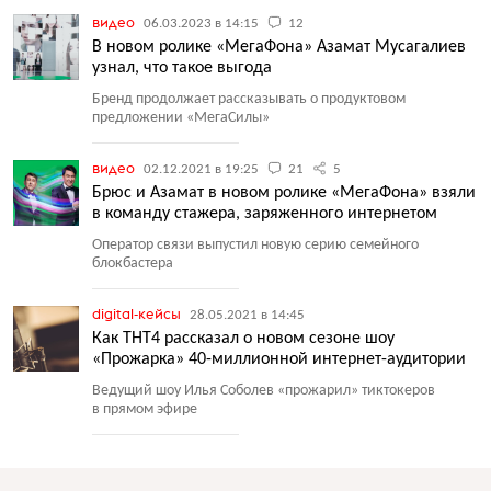
видео
06.03.2023 в 14:15
12
В новом ролике «МегаФона» Азамат Мусагалиев
узнал, что такое выгода
Бренд продолжает рассказывать о продуктовом
предложении
«
МегаСилы»
видео
02.12.2021 в 19:25
21
5
Брюс и Азамат в новом ролике «МегаФона» взяли
в команду стажера, заряженного интернетом
Оператор связи выпустил новую серию семейного
блокбастера
digital-кейсы
28.05.2021 в 14:45
Как ТНТ4 рассказал о новом сезоне шоу
«Прожарка» 40-миллионной интернет-аудитории
Ведущий шоу Илья Соболев
«
прожарил» тиктокеров
в прямом эфире