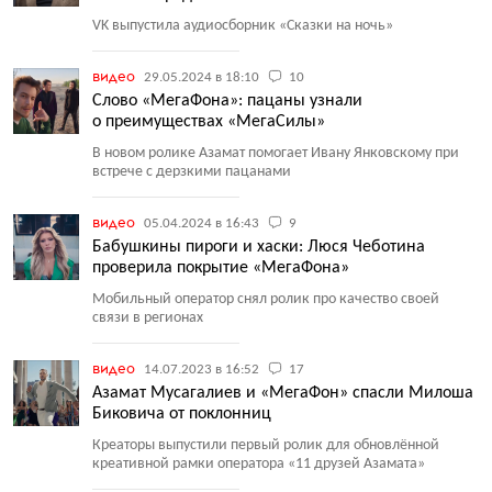
VK выпустила аудиосборник
«
Сказки на ночь»
видео
29.05.2024 в 18:10
10
Слово «МегаФона»: пацаны узнали
о преимуществах «МегаСилы»
В новом ролике Азамат помогает Ивану Янковскому при
встрече с дерзкими пацанами
видео
05.04.2024 в 16:43
9
Бабушкины пироги и хаски: Люся Чеботина
проверила покрытие «МегаФона»
Мобильный оператор снял ролик про качество своей
связи в регионах
видео
14.07.2023 в 16:52
17
Азамат Мусагалиев и «МегаФон» спасли Милоша
Биковича от поклонниц
Креаторы выпустили первый ролик для обновлённой
креативной рамки оператора
«
11 друзей Азамата»