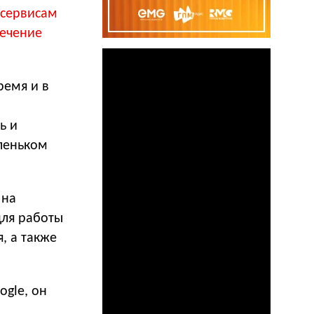
 сервисам
течение
ремя и в
ь и
аленьком
 на
для работы
, а также
ogle, он