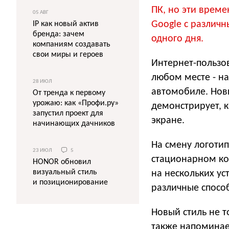
ПК, но эти време
05 АВГ
Google с различн
IP как новый актив
бренда: зачем
одного дня.
компаниям создавать
свои миры и героев
Интернет-пользо
любом месте - на
28 ИЮЛ
автомобиле. Нов
От тренда к первому
урожаю: как «Профи.ру»
демонстрирует, 
запустил проект для
экране.
начинающих дачников
На смену логотип
23 ИЮЛ
5
стационарном ко
HONOR обновил
визуальный стиль
на нескольких ус
и позиционирование
различные способ
Новый стиль не т
также напоминает