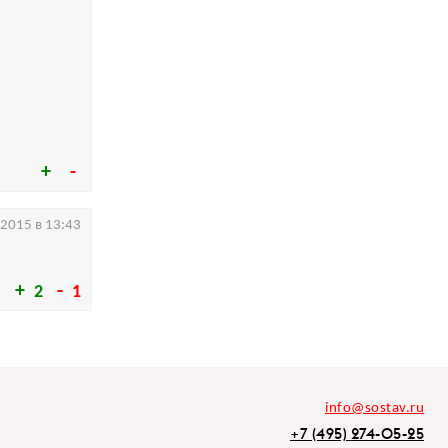
.2015 в 13:43
2
1
info@sostav.ru
+7 (495) 274-05-25