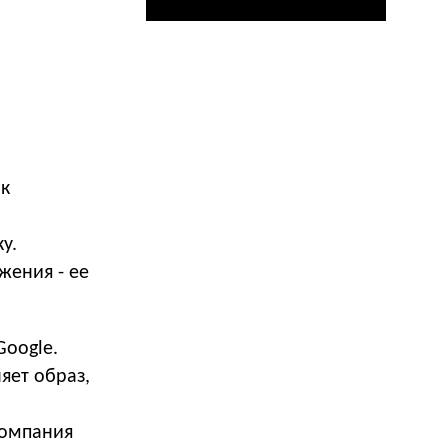
ак
у.
жения - ее
oogle.
няет образ,
компания