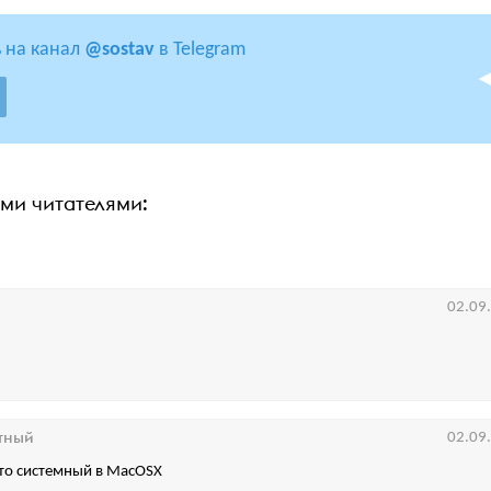
 на канал
@sostav
в Telegram
ими читателями:
02.09
?
тный
02.09
это системный в MacOSX