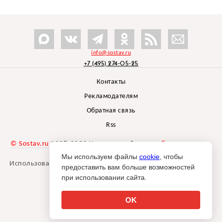
info@sostav.ru
+7 (495) 274-05-25
Контакты
Рекламодателям
Обратная связь
Rss
© Sostav.ru
1998-2026 Независимый проект
брендингового
агентства Depot
Мы используем файлы
cookie
, чтобы
Использование материалов Sostav.ru допустимо только при
предоставить вам больше возможностей
указании источника.
при использовании сайта.
Дизайн сайта -
Liqium
.
18+
OK