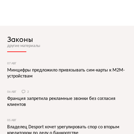
Законы
другие материалы
07 АВГ
Минцифры предложило привязывать сим-карты к M2M-
устройствам
06 АВГ
2
Франция запретила рекламные звонки без согласия
клиентов
05 АВГ
Владелец Desport хочет урегулировать спор со вторым
кредитором по делу о банкротстве